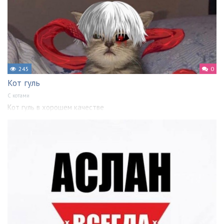
245
0
Кот гуль
С котами
Кот гуль в хорошем качестве