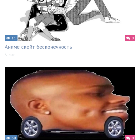
11
0
Аниме скейт бесконечность
Аниме
38
0