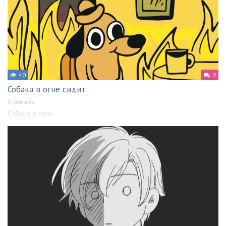
40
0
Собака в огне сидит
С собаками
Собака в огне