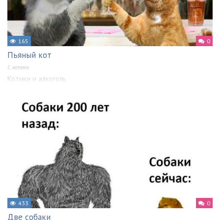
165
0
Пьяный кот
С котами
Котики и алкоголь
433
0
Две собаки