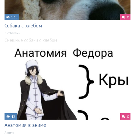
136
0
Собака с хлебом
С собаками
Смешные собаки с хлебом
42
0
Анатомия в аниме
Аниме