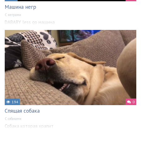
Машина негр
С неграми
DABABY less go машина
194
0
Спящая собака
С собаками
Собака которая храпит