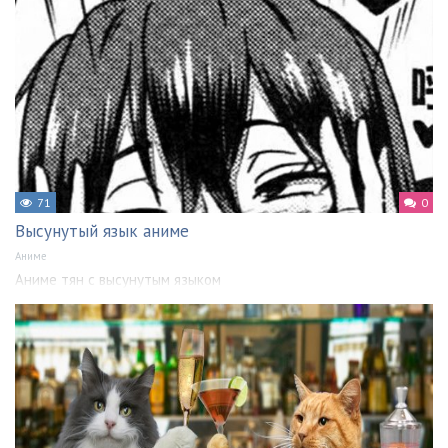
71
0
Высунутый язык аниме
Аниме
Аниме тян с высунутым языком