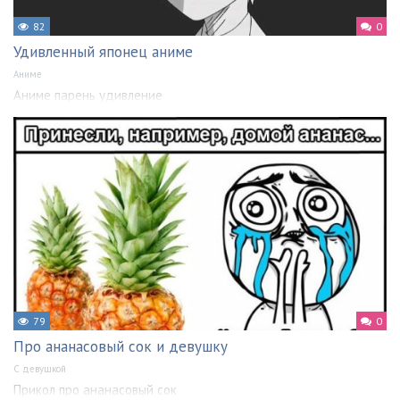
82
0
Удивленный японец аниме
Аниме
Аниме парень удивление
79
0
Про ананасовый сок и девушку
С девушкой
Прикол про ананасовый сок