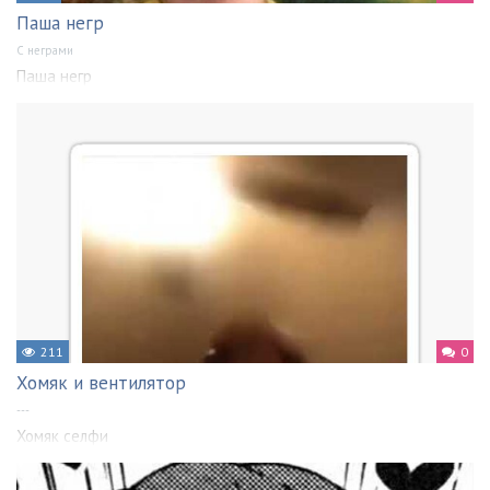
Паша негр
С неграми
Паша негр
211
0
Хомяк и вентилятор
---
Хомяк селфи