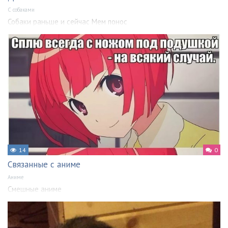
С собаками
Собаки раньше и сейчас Мем понос
14
0
Связанные с аниме
Аниме
Смешные аниме