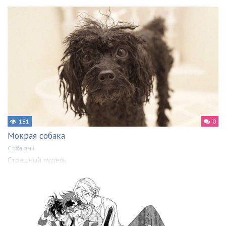
181
0
Мокрая собака
С собаками
Страшный пудель