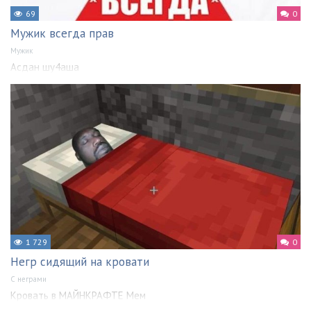
69
0
Мужик всегда прав
Мужик
Асдан шу4аша
1 729
0
Негр сидящий на кровати
С неграми
Кровать в МАЙНКРАФТЕ Мем