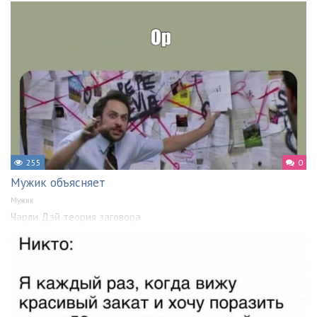
255
0
Мужик объясняет
Мужик
Чарли Дэй теория заговора