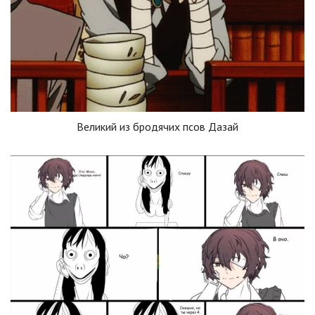
Великий из бродячих псов Дазай