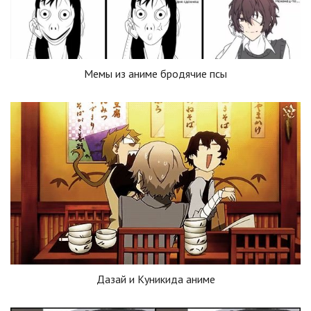
Мемы из аниме бродячие псы
Дазай и Куникида аниме