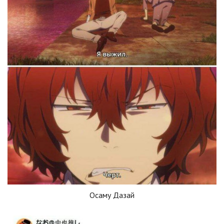
Осаму Дазай