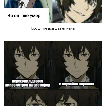
Бродячие псы Дазай мемы