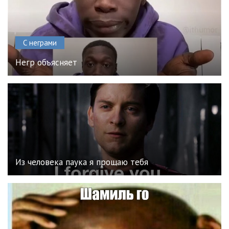
С неграми
Негр объясняет
Из человека паука я прощаю тебя