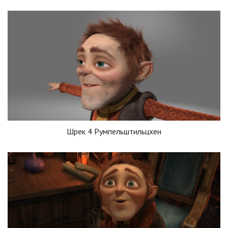
Шрек 4 Румпельштильцхен