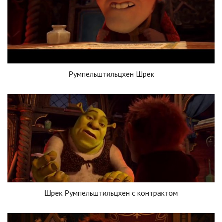
Румпельштильцхен Шрек
Шрек Румпельштильцхен с контрактом