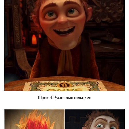
Шрек 4 Румпельштильцхен