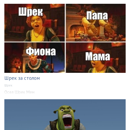
Шрек за столом
Шрек
Осел Шрек Мем