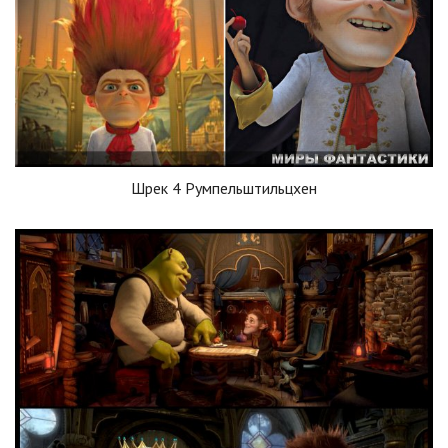
Шрек 4 Румпельштильцхен