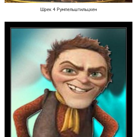
Шрек 4 Румпельштильцхен