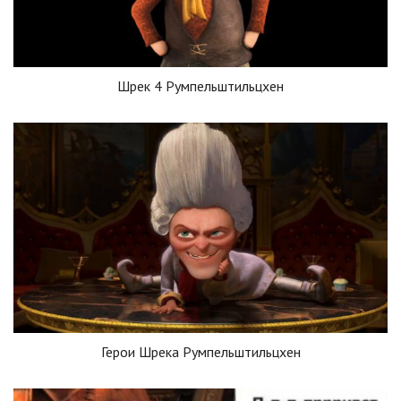
Шрек 4 Румпельштильцхен
Герои Шрека Румпельштильцхен