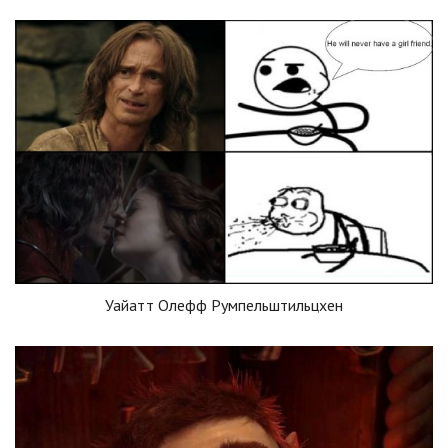
Уайатт Олефф Румпельштильцхен