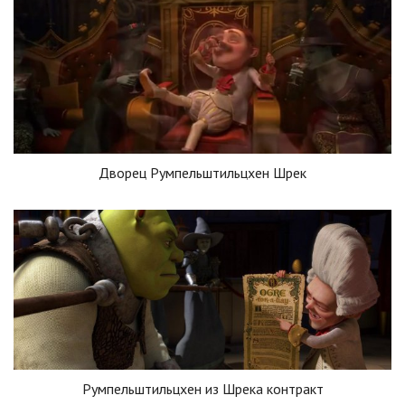
Дворец Румпельштильцхен Шрек
Румпельштильцхен из Шрека контракт