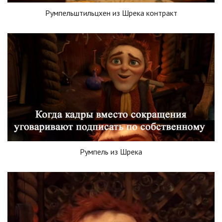
Румпельштильцхен из Шрека контракт
Румпель из Шрека