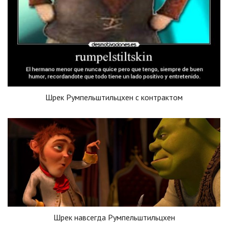
Шрек Румпельштильцхен с контрактом
Шрек навсегда Румпельштильцхен