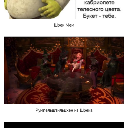
Шрек Мем
Румпельштильцхен из Шрека