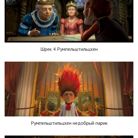
Шрек 4 Румпельштильцхен
Румпельштильцхен недобрый парик