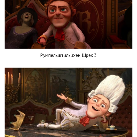
Румпельштильцхен Шрек 3