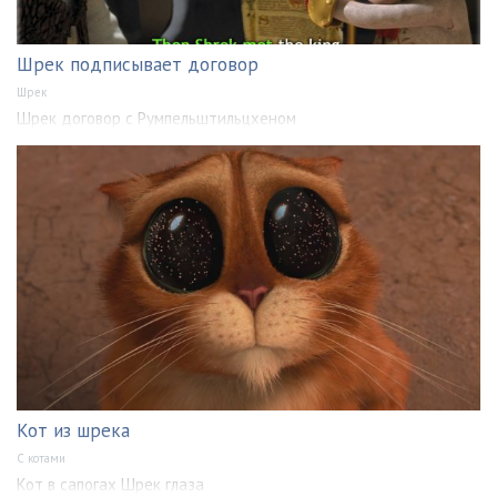
Шрек подписывает договор
Шрек
Шрек договор с Румпельштильцхеном
Кот из шрека
С котами
Кот в сапогах Шрек глаза