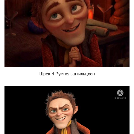
Шрек 4 Румпельштильцхен