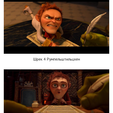
Шрек 4 Румпельштильцхен