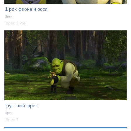
Шрек фиона и осел
Шрек
Шрек 2 Рой
Грустный шрек
Шрек
Шрек 2