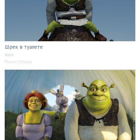
Шрек в туалете
Шрек
Понос Шрека