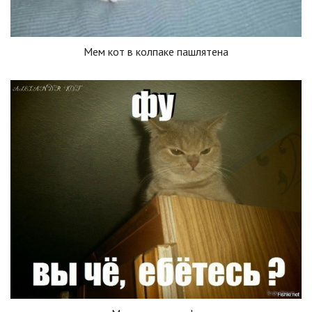
Мем кот в колпаке пашлятена