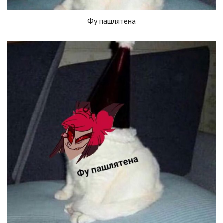
Фу пашлятена