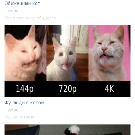
Обиженный кот
С котами
Кот отвернулся обиделся
Фу люди с котом
С котами
Кошка из мема