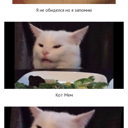
Я не обиделся но я запомню
Кот Мем