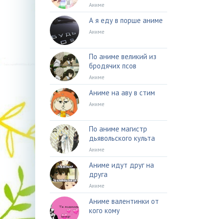
Аниме
А я еду в порше аниме
Аниме
По аниме великий из
бродячих псов
Аниме
Аниме на аву в стим
Аниме
По аниме магистр
дьявольского культа
Аниме
Аниме идут друг на
друга
Аниме
Аниме валентинки от
кого кому