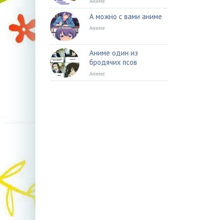
Аниме
А можно с вами аниме
Аниме
Аниме один из
бродячих псов
Аниме