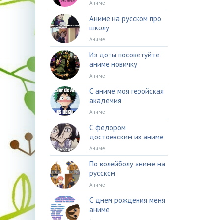
Аниме
Аниме на русском про
школу
Аниме
Из доты посоветуйте
аниме новичку
Аниме
С аниме моя геройская
академия
Аниме
С федором
достоевским из аниме
Аниме
По волейболу аниме на
русском
Аниме
С днем рождения меня
аниме