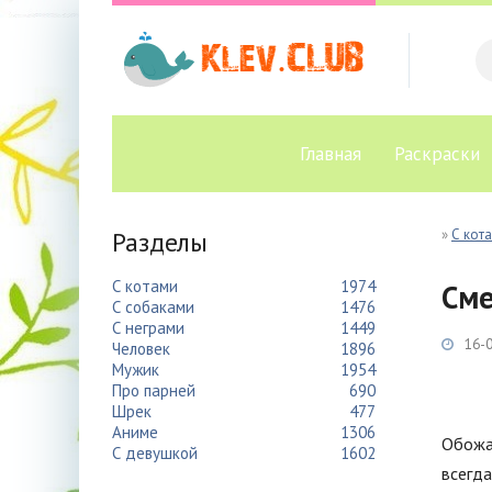
Главная
Раскраски
Разделы
»
С кот
С котами
1974
Сме
С собаками
1476
С неграми
1449
16-0
Человек
1896
Мужик
1954
Про парней
690
Шрек
477
Аниме
1306
Обожа
С девушкой
1602
всегда