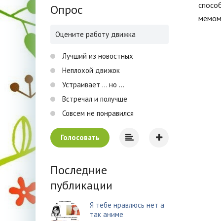
способ
Опрос
мемом
Оцените работу движка
Лучший из новостных
Неплохой движок
Устраивает ... но ...
Встречал и получше
Совсем не понравился
Голосовать
Последние
публикации
Я тебе нравлюсь нет а
так аниме