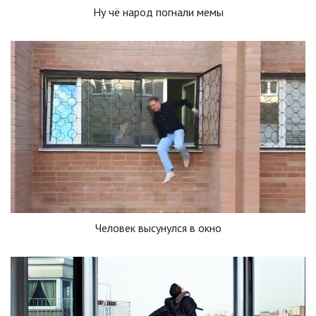
Ну чё народ погнали мемы
Человек высунулся в окно