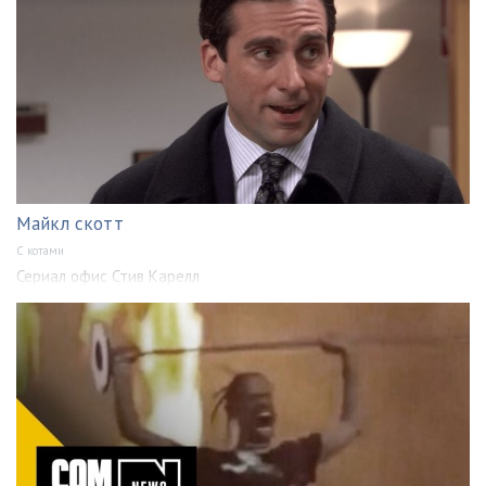
Майкл скотт
С котами
Сериал офис Стив Карелл