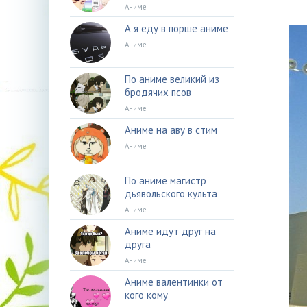
Аниме
А я еду в порше аниме
Аниме
По аниме великий из
бродячих псов
Аниме
Аниме на аву в стим
Аниме
По аниме магистр
дьявольского культа
Аниме
Аниме идут друг на
друга
Аниме
Аниме валентинки от
кого кому