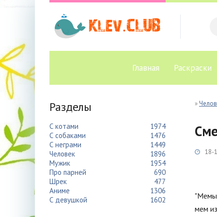
Главная
Раскраски
Разделы
»
Челов
С котами
1974
См
С собаками
1476
С неграми
1449
18-1
Человек
1896
Мужик
1954
Про парней
690
Шрек
477
Аниме
1306
"Мемы 
С девушкой
1602
мем из