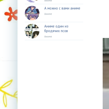
Аниме
А можно с вами аниме
Аниме
Аниме один из
бродячих псов
Аниме