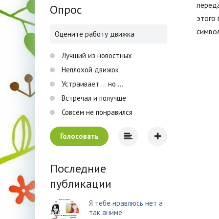
перед
Опрос
этого
символ
Оцените работу движка
Лучший из новостных
Неплохой движок
Устраивает ... но ...
Встречал и получше
Совсем не понравился
Голосовать
Последние
публикации
Я тебе нравлюсь нет а
так аниме