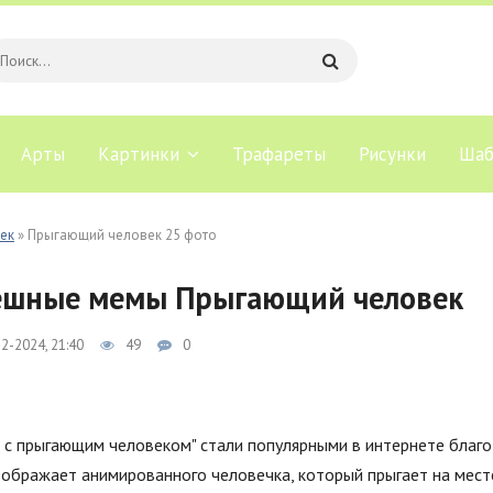
Арты
Картинки
Трафареты
Рисунки
Шаб
ек
» Прыгающий человек 25 фото
ешные мемы Прыгающий человек
2-2024, 21:40
49
0
с прыгающим человеком" стали популярными в интернете благод
ображает анимированного человечка, который прыгает на месте 