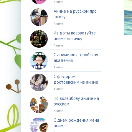
Аниме
Аниме на русском про
школу
Аниме
Из доты посоветуйте
аниме новичку
Аниме
С аниме моя геройская
академия
Аниме
С федором
достоевским из аниме
Аниме
По волейболу аниме на
русском
Аниме
С днем рождения меня
аниме