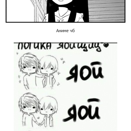
Аниме чб