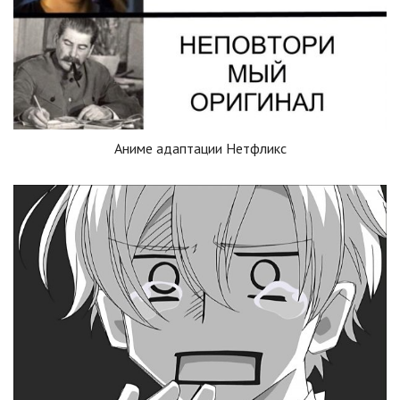
Аниме адаптации Нетфликс