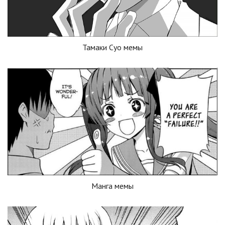
Тамаки Суо мемы
Манга мемы