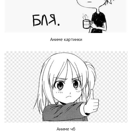
Аниме картинки
Аниме чб