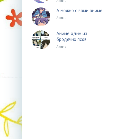
Аниме
А можно с вами аниме
Аниме
Аниме один из
бродячих псов
Аниме