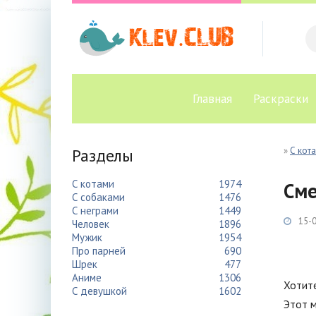
Главная
Раскраски
Разделы
»
С кот
С котами
1974
Сме
С собаками
1476
С неграми
1449
15-0
Человек
1896
Мужик
1954
Про парней
690
Шрек
477
Аниме
1306
Хотит
С девушкой
1602
Этот 