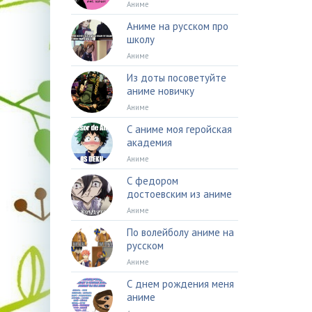
Аниме
Аниме на русском про
школу
Аниме
Из доты посоветуйте
аниме новичку
Аниме
С аниме моя геройская
академия
Аниме
С федором
достоевским из аниме
Аниме
По волейболу аниме на
русском
Аниме
С днем рождения меня
аниме