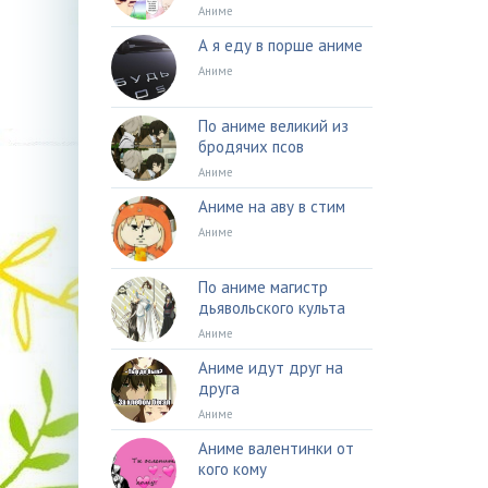
Аниме
А я еду в порше аниме
Аниме
По аниме великий из
бродячих псов
Аниме
Аниме на аву в стим
Аниме
По аниме магистр
дьявольского культа
Аниме
Аниме идут друг на
друга
Аниме
Аниме валентинки от
кого кому