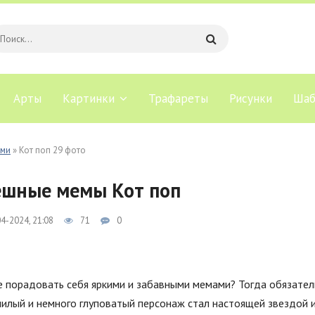
Арты
Картинки
Трафареты
Рисунки
Шаб
ами
» Кот поп 29 фото
шные мемы Кот поп
4-2024, 21:08
71
0
е порадовать себя яркими и забавными мемами? Тогда обязател
милый и немного глуповатый персонаж стал настоящей звездой 