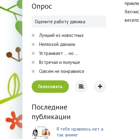
прикл
Опрос
бесчис
весело
Оцените работу движка
Лучший из новостных
Неплохой движок
Устраивает ... но ...
Встречал и получше
Совсем не понравился
Голосовать
Последние
публикации
Я тебе нравлюсь нет а
так аниме