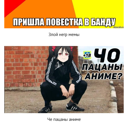
Злой негр мемы
Че пацаны аниме