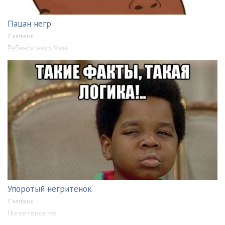
Пацан негр
С неграми
Ребенок негр Мем
Упоротый негритенок
С неграми
Нигретенок ме