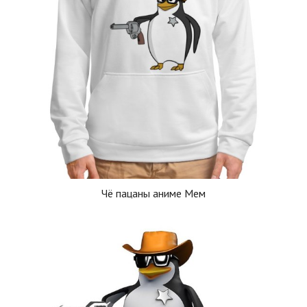
Чё пацаны аниме Мем