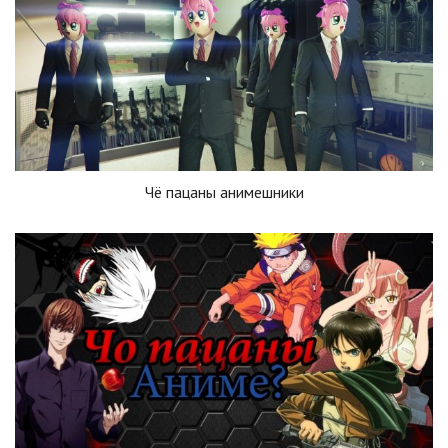
Чё пацаны анимешники