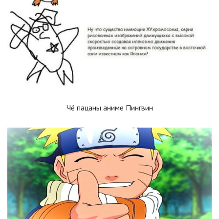
Чё пацаны аниме Пингвин