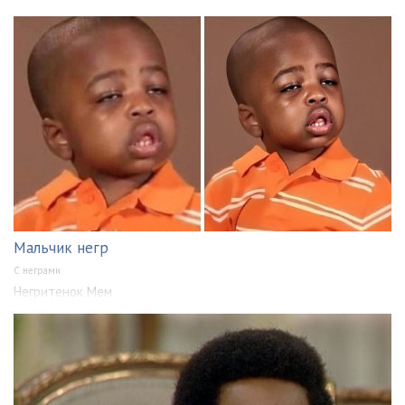
Мальчик негр
С неграми
Негритенок Мем