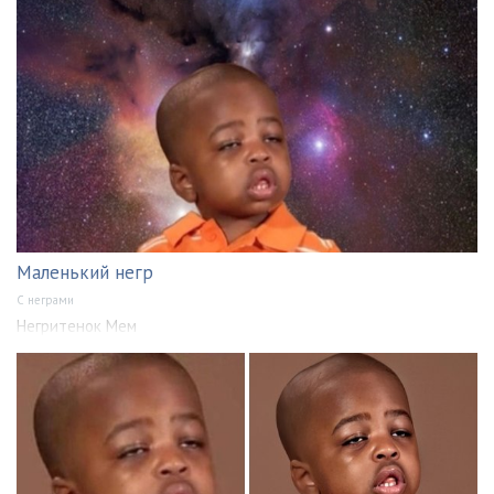
Маленький негр
С неграми
Негритенок Мем