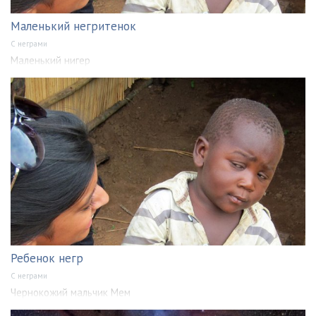
Маленький негритенок
С неграми
Маленький нигер
Ребенок негр
С неграми
Чернокожий мальчик Мем