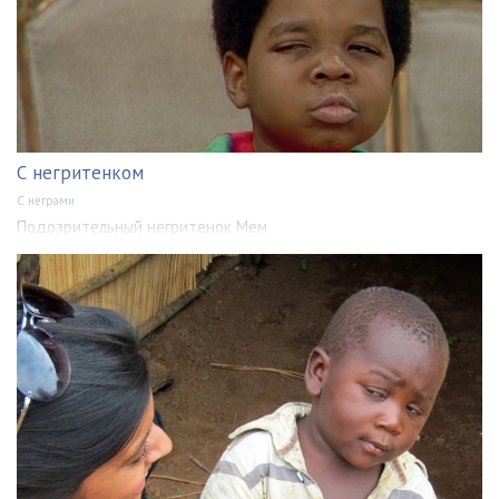
С негритенком
С неграми
Подозрительный негритенок Мем