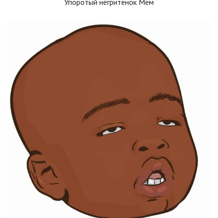
Упоротый негритенок Мем