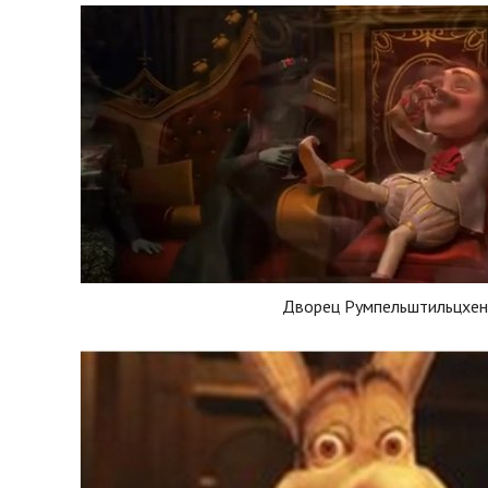
Дворец Румпельштильцхен