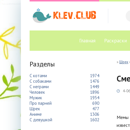
Главная
Раскраски
Разделы
»
Шрек
С котами
1974
Сме
С собаками
1476
С неграми
1449
4-06
Человек
1896
Мужик
1954
Про парней
690
Шрек
477
Аниме
1306
Мемы с
С девушкой
1602
извест