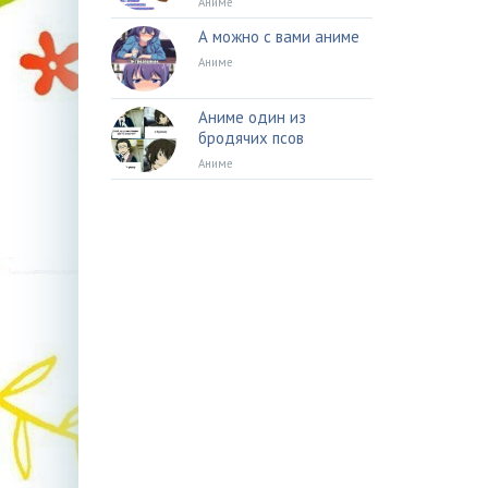
Аниме
А можно с вами аниме
Аниме
Аниме один из
бродячих псов
Аниме