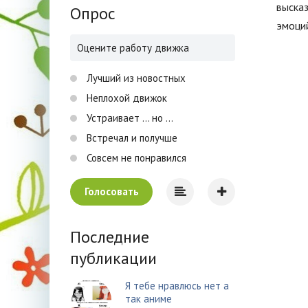
высказ
Опрос
эмоций
Оцените работу движка
Лучший из новостных
Неплохой движок
Устраивает ... но ...
Встречал и получше
Совсем не понравился
Голосовать
Последние
публикации
Я тебе нравлюсь нет а
так аниме