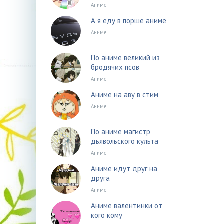
Аниме
А я еду в порше аниме
Аниме
По аниме великий из
бродячих псов
Аниме
Аниме на аву в стим
Аниме
По аниме магистр
дьявольского культа
Аниме
Аниме идут друг на
друга
Аниме
Аниме валентинки от
кого кому