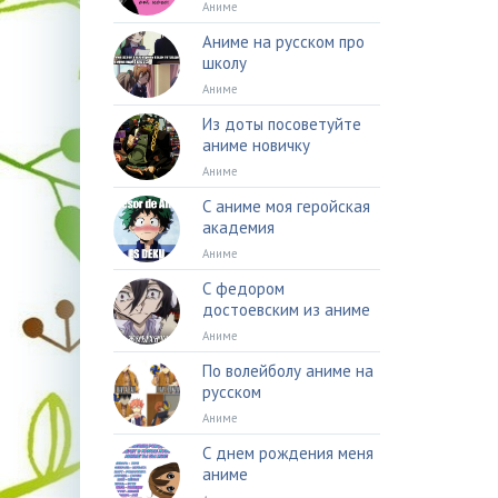
Аниме
Аниме на русском про
школу
Аниме
Из доты посоветуйте
аниме новичку
Аниме
С аниме моя геройская
академия
Аниме
С федором
достоевским из аниме
Аниме
По волейболу аниме на
русском
Аниме
С днем рождения меня
аниме