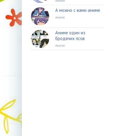
Аниме
А можно с вами аниме
Аниме
Аниме один из
бродячих псов
Аниме