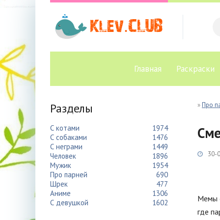
Главная
Раскраски
Разделы
»
Про п
С котами
1974
Сме
С собаками
1476
С неграми
1449
30-0
Человек
1896
Мужик
1954
Про парней
690
Шрек
477
Аниме
1306
Мемы с
С девушкой
1602
где па