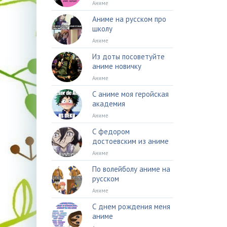
Аниме
Аниме на русском про
школу
Аниме
Из доты посоветуйте
аниме новичку
Аниме
С аниме моя геройская
академия
Аниме
С федором
достоевским из аниме
Аниме
По волейболу аниме на
русском
Аниме
С днем рождения меня
аниме