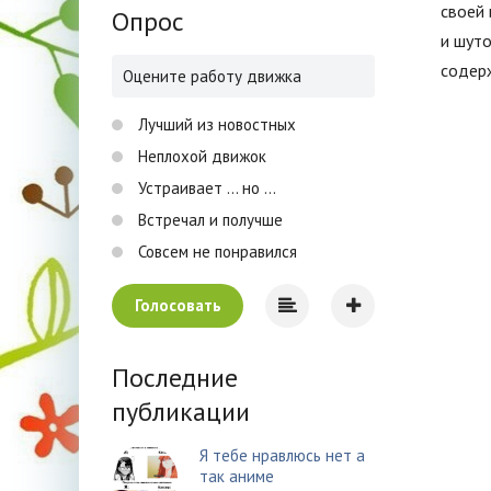
своей 
Опрос
и шуто
содер
Оцените работу движка
Лучший из новостных
Неплохой движок
Устраивает ... но ...
Встречал и получше
Совсем не понравился
Голосовать
Последние
публикации
Я тебе нравлюсь нет а
так аниме