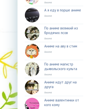
Аниме
А я еду в порше аниме
Аниме
По аниме великий из
бродячих псов
Аниме
Аниме на аву в стим
Аниме
По аниме магистр
дьявольского культа
Аниме
Аниме идут друг на
друга
Аниме
Аниме валентинки от
кого кому