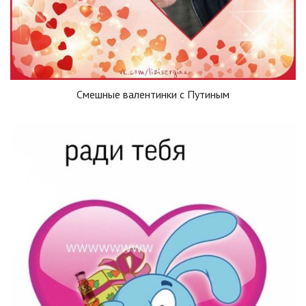
Смешные валентинки с Путиным