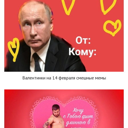
Валентинки на 14 февраля смешные мемы