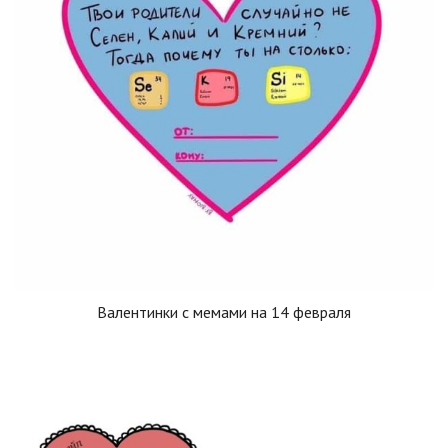
Валентинки с мемами на 14 февраля