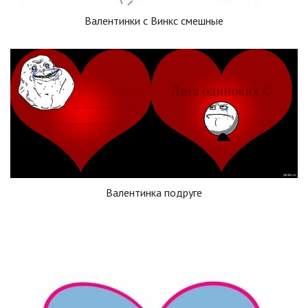
Валентинки с Винкс смешные
Валентинка подруге