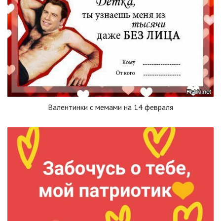
Валентинки с мемами на 14 февраля