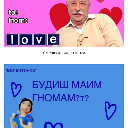
Смешные валентинки