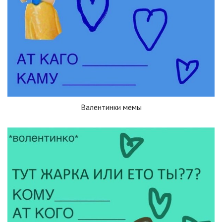
Валентинки мемы