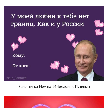
Валентинка Мем на 14 февраля с Путиным