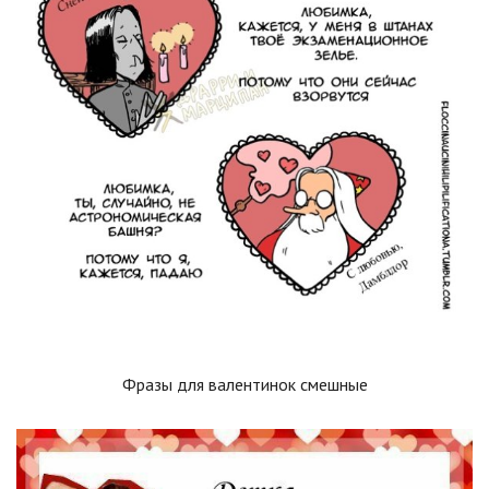
Фразы для валентинок смешные