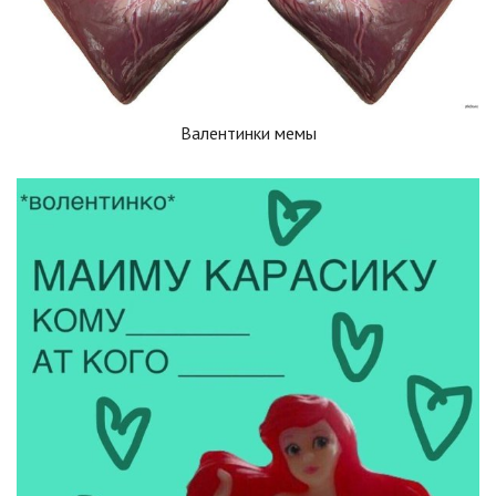
Валентинки мемы