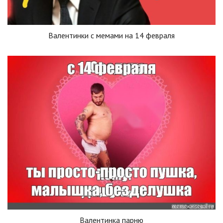
Валентинки с мемами на 14 февраля
Валентинка парню