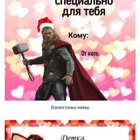
Валентинки мемы