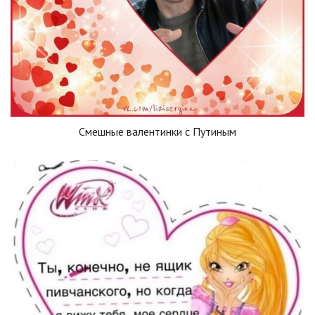
Смешные валентинки с Путиным