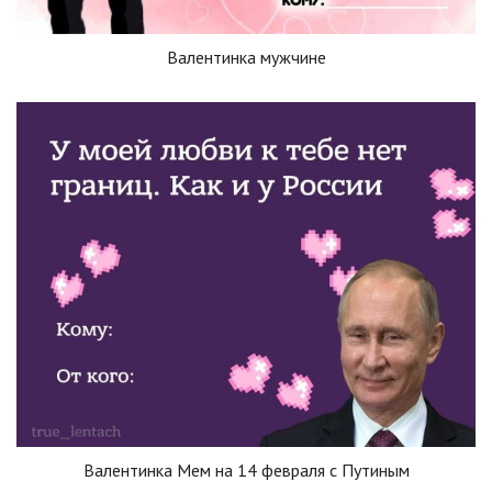
Валентинка мужчине
Валентинка Мем на 14 февраля с Путиным