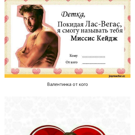
Валентинка от кого