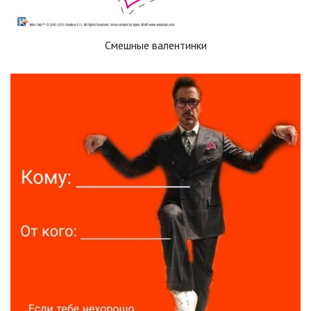
Смешные валентинки