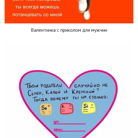
Валентинка с приколом для мужчин