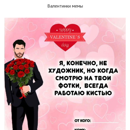
Валентинки мемы