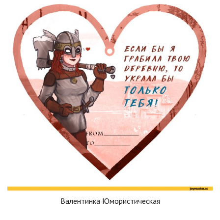
Валентинка Юмористическая