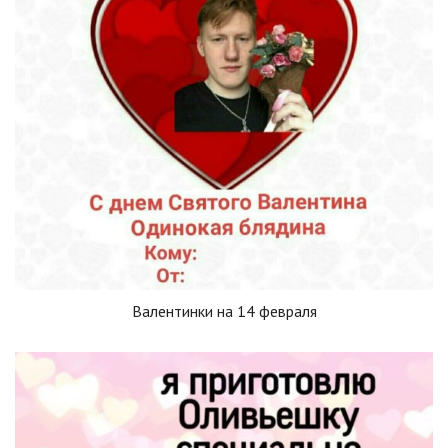
Валентинки на 14 февраля