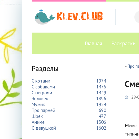
Главная
Раскраски
Разделы
»
Про п
С котами
1974
Сме
С собаками
1476
С неграми
1449
29-0
Человек
1896
Мужик
1954
Про парней
690
Шрек
477
Аниме
1306
Мемы п
С девушкой
1602
типичн