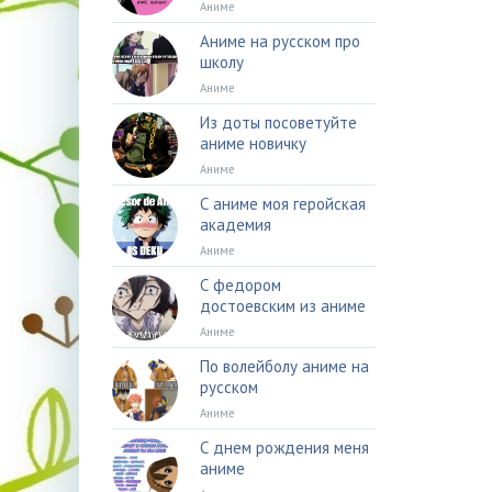
Аниме
Аниме на русском про
школу
Аниме
Из доты посоветуйте
аниме новичку
Аниме
С аниме моя геройская
академия
Аниме
С федором
достоевским из аниме
Аниме
По волейболу аниме на
русском
Аниме
С днем рождения меня
аниме