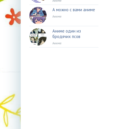
Аниме
А можно с вами аниме
Аниме
Аниме один из
бродячих псов
Аниме