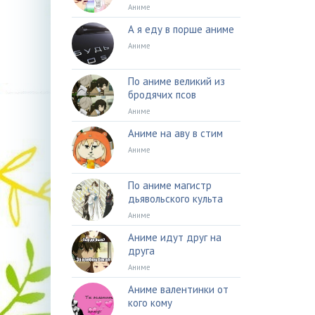
Аниме
А я еду в порше аниме
Аниме
По аниме великий из
бродячих псов
Аниме
Аниме на аву в стим
Аниме
По аниме магистр
дьявольского культа
Аниме
Аниме идут друг на
друга
Аниме
Аниме валентинки от
кого кому