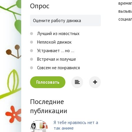
времяп
Опрос
вызыва
социал
Оцените работу движка
Лучший из новостных
Неплохой движок
Устраивает ... но ...
Встречал и получше
Совсем не понравился
Голосовать
Последние
публикации
Я тебе нравлюсь нет а
так аниме