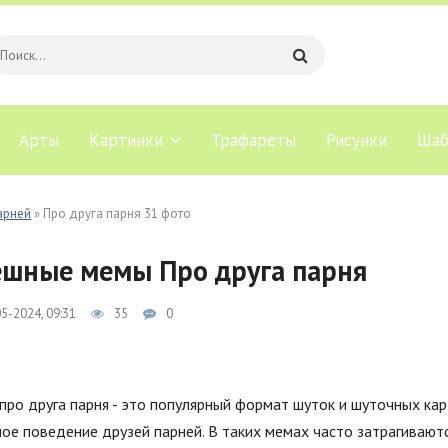
Арты
Картинки
Трафареты
Рисунки
Шаб
арней
» Про друга парня 31 фото
шные мемы Про друга парня
5-2024, 09:31
35
0
ро друга парня - это популярный формат шуток и шуточных ка
ое поведение друзей парней. В таких мемах часто затрагиваю