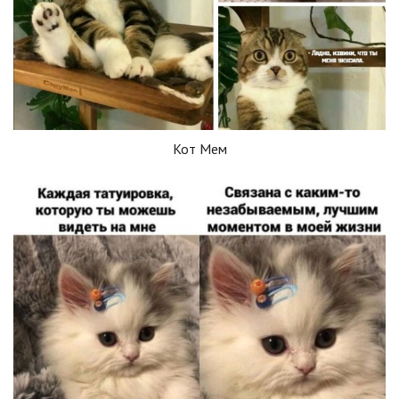
Кот Мем