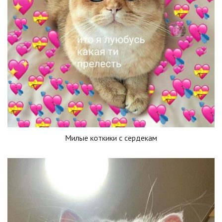
Милые коткики с сердекам