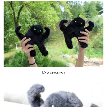
ЪУЪ съука кот