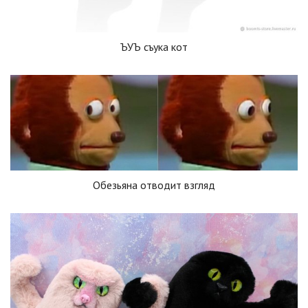
ЪУЪ съука кот
Обезьяна отводит взгляд