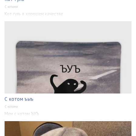
С котами
Кот гуль в хорошем качестве
С котом ъыъ
С котами
Мем с котом ЪУЪ