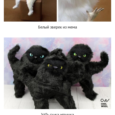
Белый зверек из мема
ЪУЪ съука игрушка