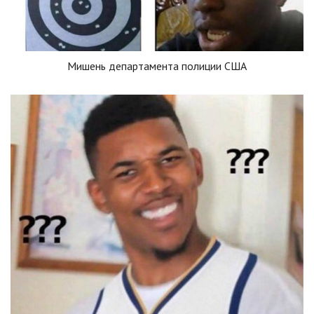
Мишень департамента полиции США