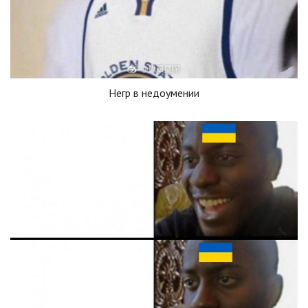
Негр в недоумении