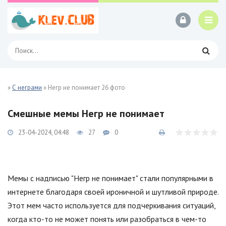
»
С неграми
» Негр не понимает 26 фото
Смешные мемы Негр не понимает
23-04-2024, 04:48
27
0
Мемы с надписью "Негр не понимает" стали популярными в
интернете благодаря своей ироничной и шутливой природе.
Этот мем часто используется для подчеркивания ситуаций,
когда кто-то не может понять или разобраться в чем-то