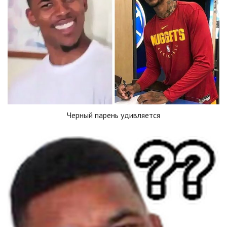
Черный парень удивляется