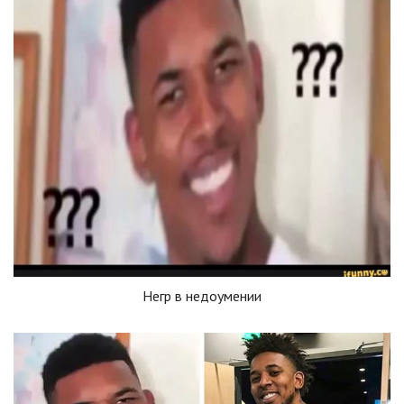
Негр в недоумении