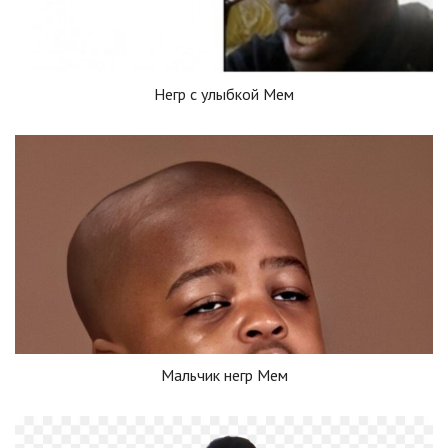
Негр с улыбкой Мем
Мальчик негр Мем