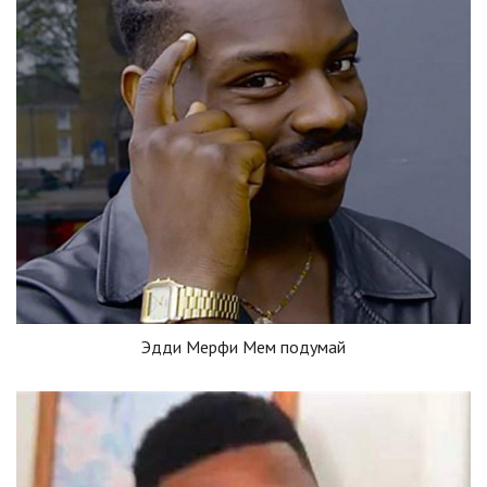
Эдди Мерфи Мем подумай