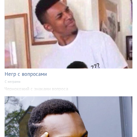
Негр с вопросами
С неграми
Чернокожий с знаками вопроса