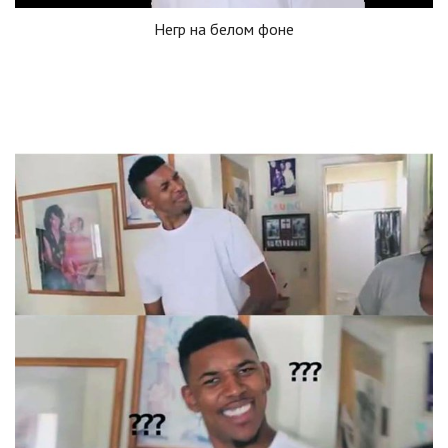
Негр на белом фоне