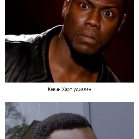
Кевин Харт удивлён