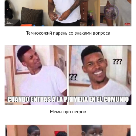
Темнокожий парень со знаками вопроса
Мемы про негров