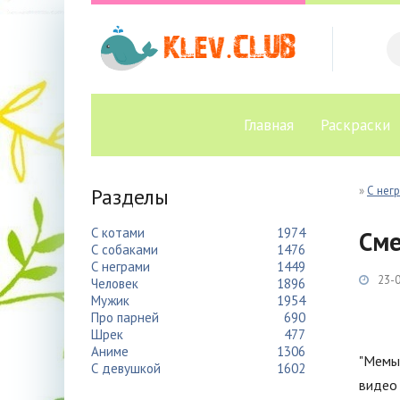
Главная
Раскраски
Разделы
»
С нег
С котами
1974
Сме
С собаками
1476
С неграми
1449
23-0
Человек
1896
Мужик
1954
Про парней
690
Шрек
477
Аниме
1306
"Мемы 
С девушкой
1602
видео