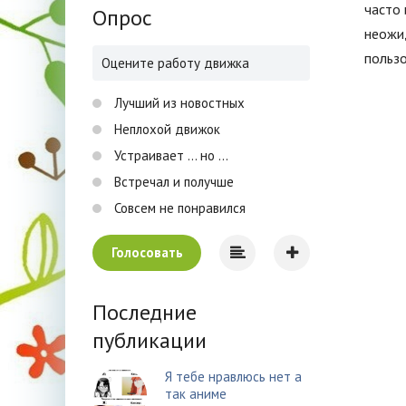
часто 
Опрос
неожи
пользо
Оцените работу движка
Лучший из новостных
Неплохой движок
Устраивает ... но ...
Встречал и получше
Совсем не понравился
Голосовать
Последние
публикации
Я тебе нравлюсь нет а
так аниме