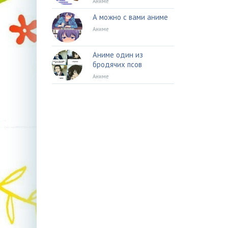
Аниме
А можно с вами аниме
Аниме
Аниме один из
бродячих псов
Аниме