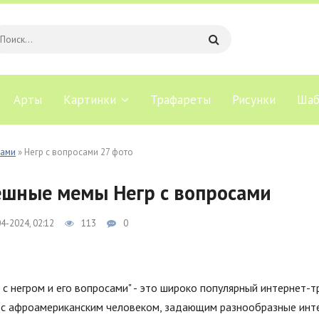
Арты
Картинки
Трафареты
Рисунки
Шаб
рами
» Негр с вопросами 27 фото
шные мемы Негр с вопросами
4-2024, 02:12
113
0
с негром и его вопросами" - это широко популярный интернет-т
 с афроамериканским человеком, задающим разнообразные инте