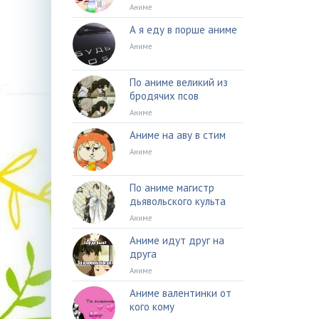
Аниме
А я еду в порше аниме
Аниме
По аниме великий из
бродячих псов
Аниме
Аниме на аву в стим
Аниме
По аниме магистр
дьявольского культа
Аниме
Аниме идут друг на
друга
Аниме
Аниме валентинки от
кого кому