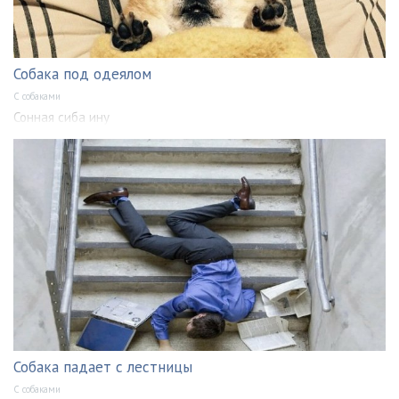
Собака под одеялом
С собаками
Сонная сиба ину
Собака падает с лестницы
С собаками