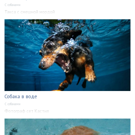
С собаками
Такса с смешной мордой
Собака в воде
С собаками
Фотограф сет Кастил