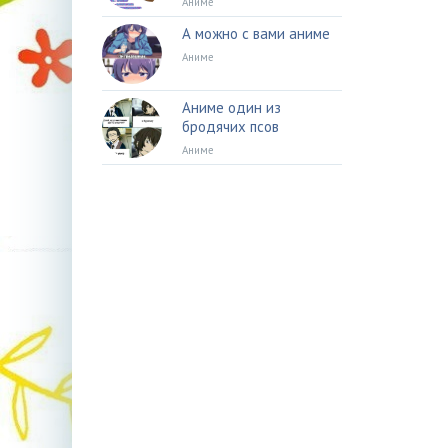
Аниме
А можно с вами аниме
Аниме
Аниме один из
бродячих псов
Аниме