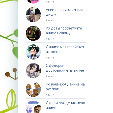
Аниме
Аниме на русском про
школу
Аниме
Из доты посоветуйте
аниме новичку
Аниме
С аниме моя геройская
академия
Аниме
С федором
достоевским из аниме
Аниме
По волейболу аниме на
русском
Аниме
С днем рождения меня
аниме