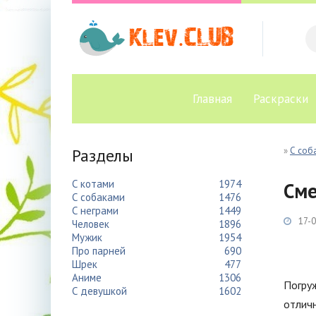
Главная
Раскраски
Разделы
»
С соб
С котами
1974
Сме
С собаками
1476
С неграми
1449
17-0
Человек
1896
Мужик
1954
Про парней
690
Шрек
477
Аниме
1306
Погруж
С девушкой
1602
отличн