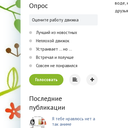
воде,
Опрос
друзья
Оцените работу движка
Лучший из новостных
Неплохой движок
Устраивает ... но ...
Встречал и получше
Совсем не понравился
Голосовать
Последние
публикации
Я тебе нравлюсь нет а
так аниме