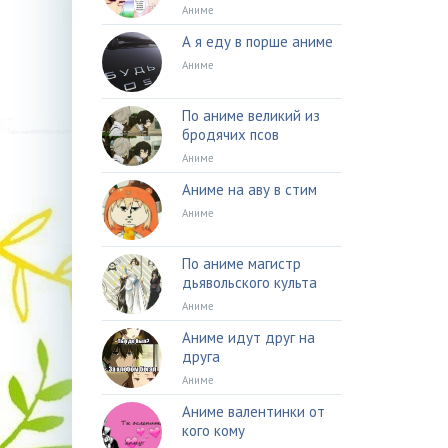
Аниме
А я еду в порше аниме
Аниме
По аниме великий из
бродячих псов
Аниме
Аниме на аву в стим
Аниме
По аниме магистр
дьявольского культа
Аниме
Аниме идут друг на
друга
Аниме
Аниме валентинки от
кого кому