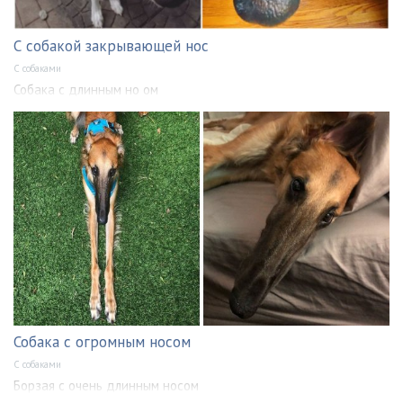
С собакой закрывающей нос
С собаками
Собака с длинным но ом
Собака с огромным носом
С собаками
Борзая с очень длинным носом