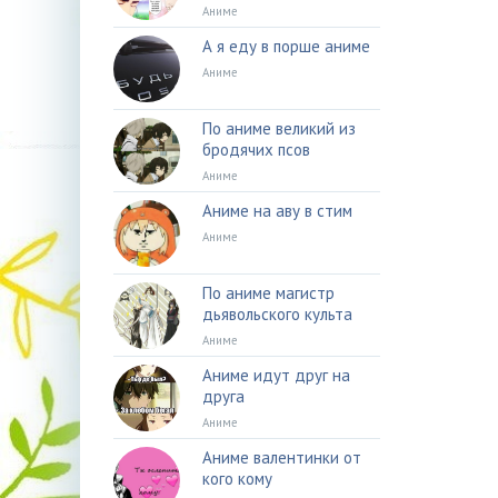
Аниме
А я еду в порше аниме
Аниме
По аниме великий из
бродячих псов
Аниме
Аниме на аву в стим
Аниме
По аниме магистр
дьявольского культа
Аниме
Аниме идут друг на
друга
Аниме
Аниме валентинки от
кого кому