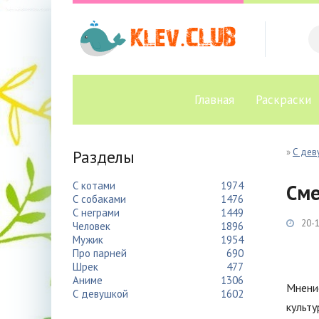
Главная
Раскраски
Разделы
»
С дев
С котами
1974
Сме
С собаками
1476
С неграми
1449
20-1
Человек
1896
Мужик
1954
Про парней
690
Шрек
477
Аниме
1306
Мнение
С девушкой
1602
культу