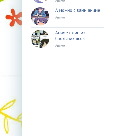
Аниме
А можно с вами аниме
Аниме
Аниме один из
бродячих псов
Аниме