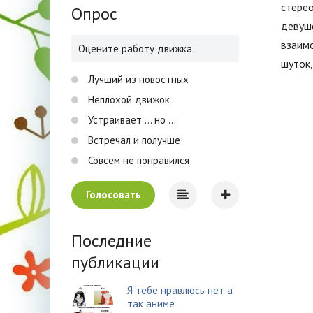
стере
Опрос
девуше
взаим
Оцените работу движка
шуток,
Лучший из новостных
Неплохой движок
Устраивает ... но ...
Встречал и получше
Совсем не понравился
Голосовать
Последние
публикации
Я тебе нравлюсь нет а
так аниме