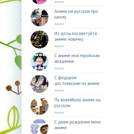
Аниме
Аниме на русском про
школу
Аниме
Из доты посоветуйте
аниме новичку
Аниме
С аниме моя геройская
академия
Аниме
С федором
достоевским из аниме
Аниме
По волейболу аниме на
русском
Аниме
С днем рождения меня
аниме