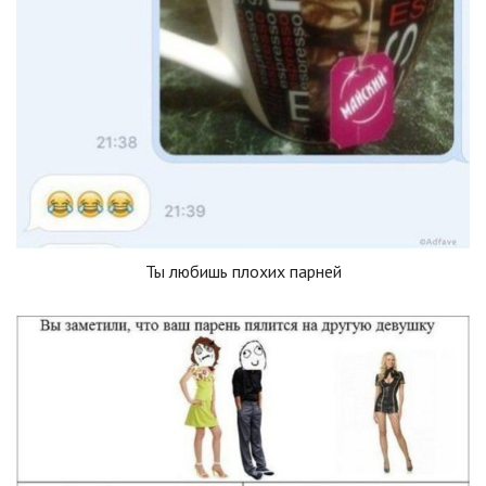
Ты любишь плохих парней