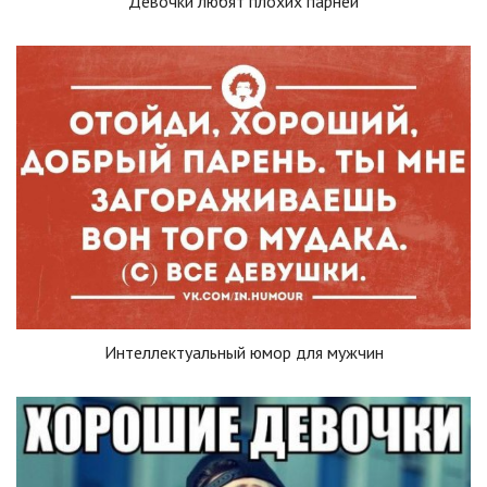
Девочки любят плохих парней
Интеллектуальный юмор для мужчин