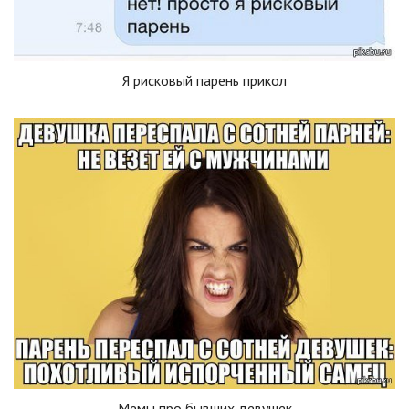
Я рисковый парень прикол
Мемы про бывших девушек