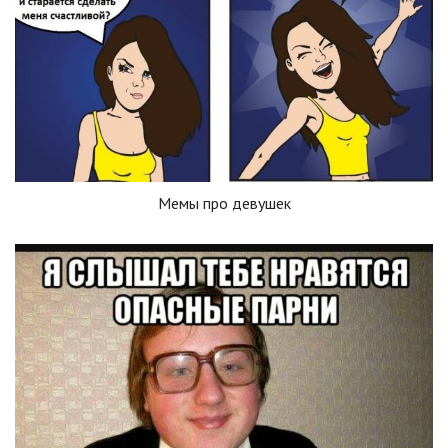
Мемы про девушек