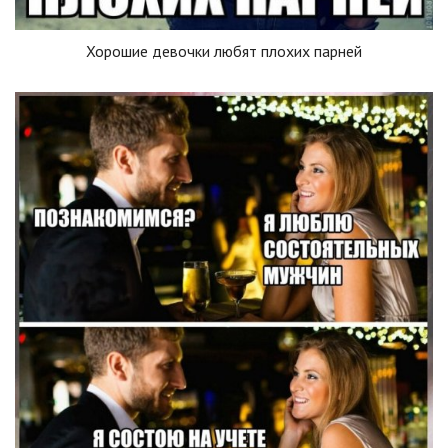
Хорошие девочки любят плохих парней