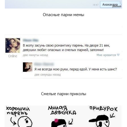
Опасные парни мемы
Смелые парни приколы