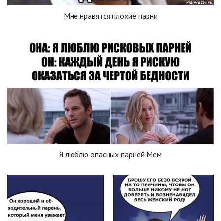
Мне нравятся плохие парни
Я люблю опасных парней Мем