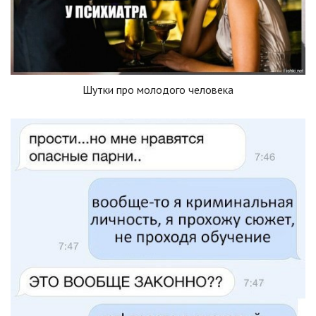
Шутки про молодого человека