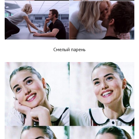
Смелый парень