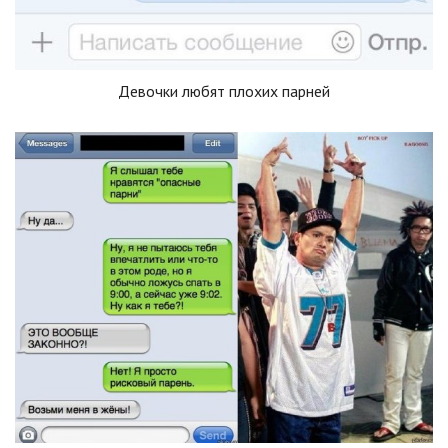
Девочки любят плохих парней