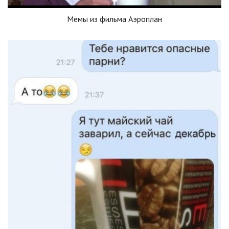
Мемы из фильма Аэроплан