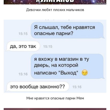
Девочки любят плохих мальчиков
Мне нравятся опасные парни Мем