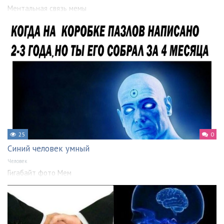
Ментальная связь мемы
25
0
Синий человек умный
Человек
Гигабайт фото Мем