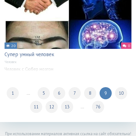
20
0
Супер умный человек
Человек
Человек с Сюбер мозгом
1
...
5
6
7
8
9
10
11
12
13
...
76
При использовании материалов активная ссылка на сайт обязательна!