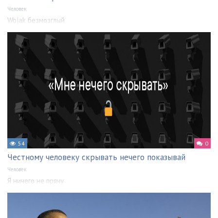
Человек
Wojak безмозглый
54
0
Честному человеку скрывать нечего показывай
Человек
Я ничего не прячу