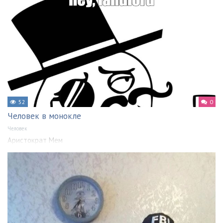
52
0
Человек в монокле
Человек
Аристократ Мем