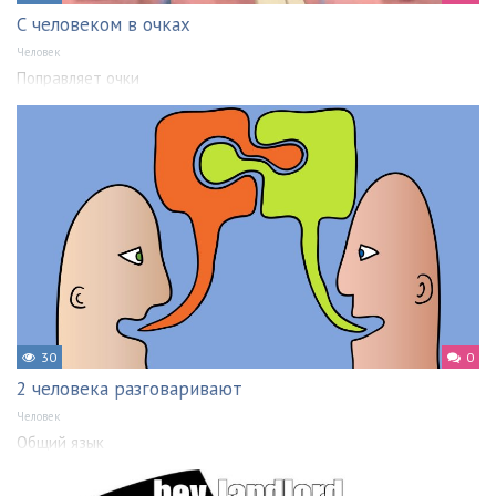
С человеком в очках
Человек
Поправляет очки
30
0
2 человека разговаривают
Человек
Общий язык