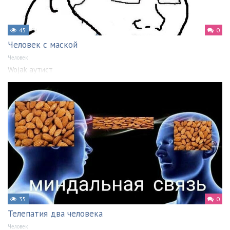
45
0
Человек с маской
Человек
Wojak аутист
35
0
Телепатия два человека
Человек