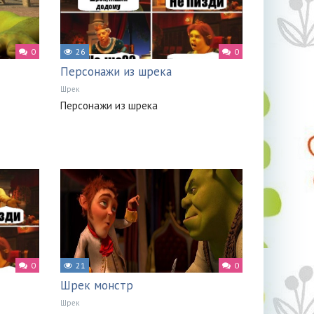
0
26
0
Персонажи из шрека
Шрек
Персонажи из шрека
0
21
0
Шрек монстр
Шрек