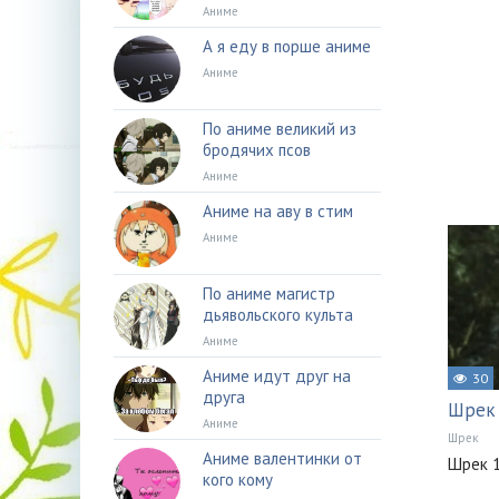
Аниме
А я еду в порше аниме
Аниме
По аниме великий из
бродячих псов
Аниме
Аниме на аву в стим
Аниме
По аниме магистр
дьявольского культа
Аниме
Аниме идут друг на
30
друга
Шрек 
Аниме
Шрек
Аниме валентинки от
Шрек 
кого кому