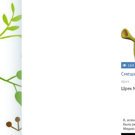
169
Смеш
Шрек
Шрек 