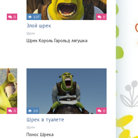
0
107
0
Злой шрек
Шрек
Шрек Король Гарольд лягушка
0
20
0
Шрек в туалете
Шрек
Понос Шрека