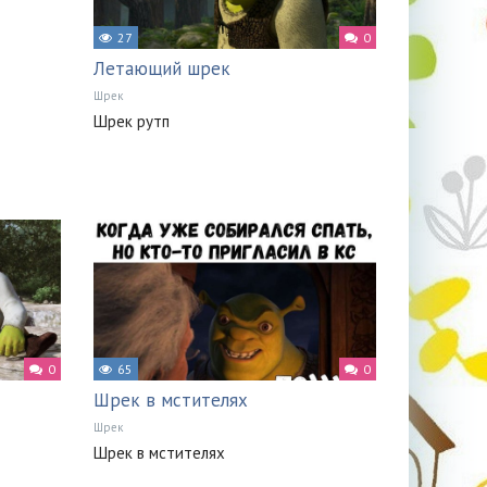
27
0
Летающий шрек
Шрек
Шрек рутп
0
65
0
Шрек в мстителях
Шрек
Шрек в мстителях