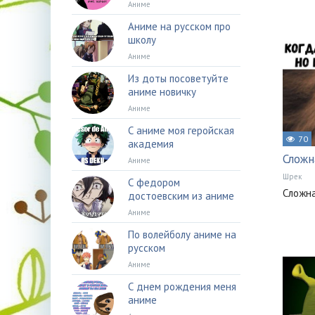
Аниме
Аниме на русском про
школу
Аниме
Из доты посоветуйте
аниме новичку
Аниме
С аниме моя геройская
70
академия
Сложн
Аниме
Шрек
С федором
Сложн
достоевским из аниме
Аниме
По волейболу аниме на
русском
Аниме
С днем рождения меня
аниме