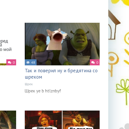
0
48
0
Так и поверил ну и бредятина со
шреком
Шрек
Шрек ye b htlznbyf