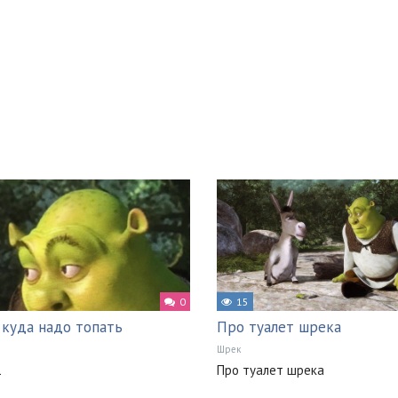
0
15
куда надо топать
Про туалет шрека
Шрек
1
Про туалет шрека