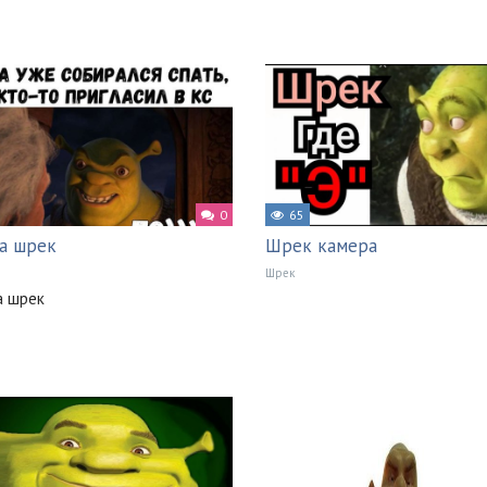
0
65
а шрек
Шрек камера
Шрек
а шрек