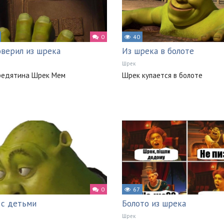
0
40
оверил из шрека
Из шрека в болоте
Шрек
бредятина Шрек Мем
Шрек купается в болоте
0
67
с детьми
Болото из шрека
Шрек