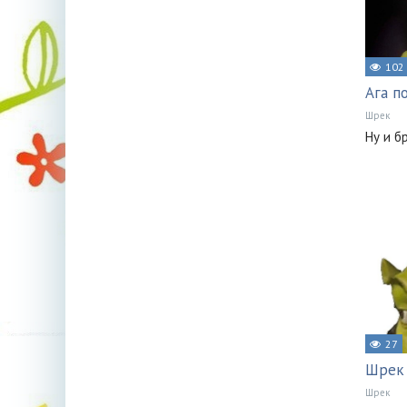
102
Ага п
Шрек
Ну и 
27
Шрек 
Шрек