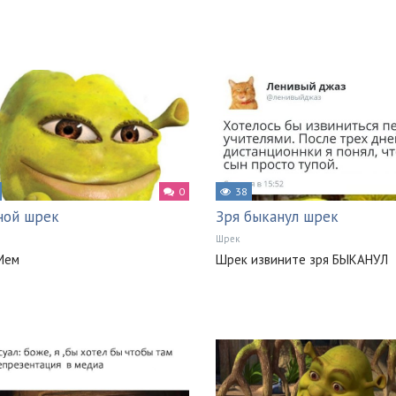
0
38
ной шрек
Зря быканул шрек
Шрек
Мем
Шрек извините зря БЫКАНУЛ