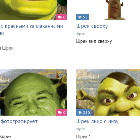
0
58
с красными заплаканными
Шрек сверху
ми
Шрек
Шрек вид сверху
н Шрек
0
250
 фотографирует
Шрек лицо с низу
Шрек
Жорик
Шрек 1