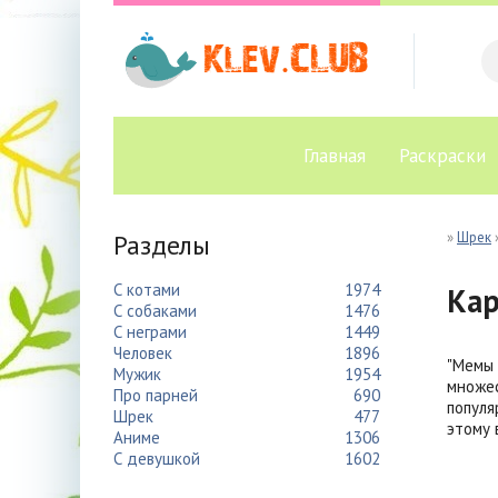
Главная
Раскраски
Разделы
»
Шрек
С котами
1974
Кар
С собаками
1476
С неграми
1449
Человек
1896
"Мемы
Мужик
1954
множес
Про парней
690
популя
Шрек
477
этому 
Аниме
1306
С девушкой
1602