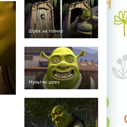
Шрек на толчке
Мультик шрек