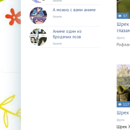
Аниме
А можно с вами аниме
37
Аниме
Шрек 
глаза
Аниме один из
бродячих псов
Шрек
Аниме
Рофла
117
Шрек
Шрек
Шрек 