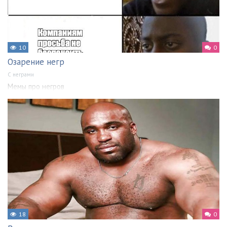
10
0
Озарение негр
С неграми
Мемы про негров
18
0