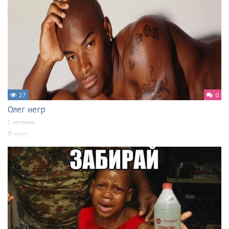
27
0
Олег негр
С неграми
Я негр