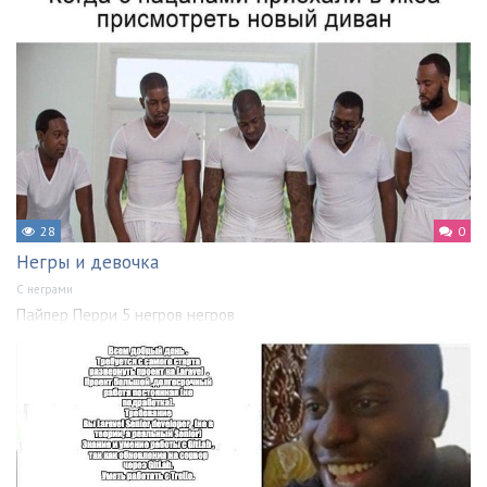
28
0
Негры и девочка
С неграми
Пайпер Перри 5 негров негров