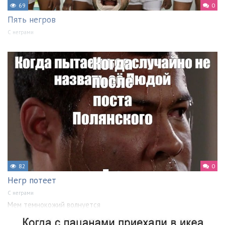
69
0
Пять негров
С неграми
82
0
Негр потеет
С неграми
Мем темнокожий волнуется