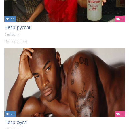
11
0
Негр руслан
С неграми
Негр руслан
25
0
Негр фулл