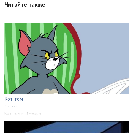
Читайте также
Кот том
С котами
Кот том и Джерри