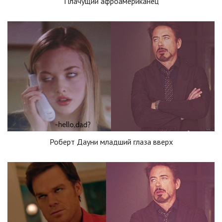
Плачущий афроамериканец
Роберт Дауни младший глаза вверх