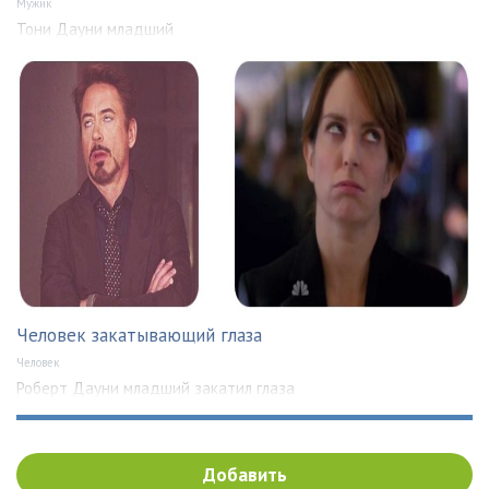
Мужик
Тони Дауни младший
Человек закатывающий глаза
Человек
Роберт Дауни младший закатил глаза
Добавить