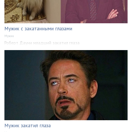
Мужик с закатанными глазами
Мужик
Роберт Дауни младший закатил глаза
Мужик закатил глаза