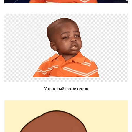
Упоротый негритенок