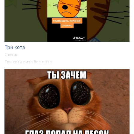
Три кота
С котами
Три кота ритп без мата