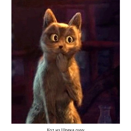
Кот из Шрека оууу