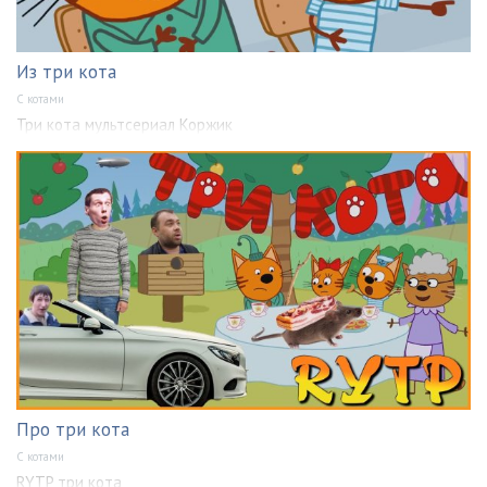
Из три кота
С котами
Три кота мультсериал Коржик
Про три кота
С котами
RYTP три кота