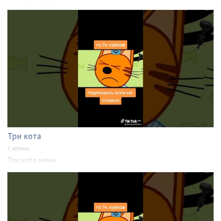
Три кота
С котами
Три кота мемы