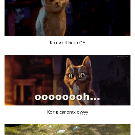
Кот из Шрека ОУ
Кот в сапогах оуууу