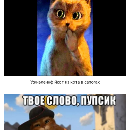
Уживленнф йкот из кота в сапогах