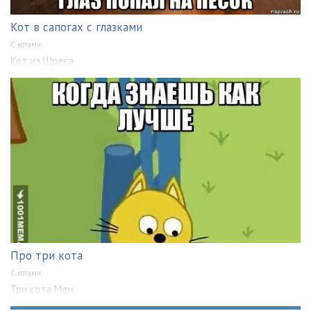
Кот в сапогах с глазками
С котами
Кот из Шрека
Про три кота
С котами
Три кота Мем