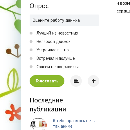
и возм
Опрос
сердца
Оцените работу движка
Лучший из новостных
Неплохой движок
Устраивает ... но ...
Встречал и получше
Совсем не понравился
Голосовать
Последние
публикации
Я тебе нравлюсь нет а
так аниме