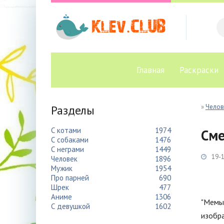
Главная
Раскраски
Разделы
»
Челов
С котами
1974
Сме
С собаками
1476
С неграми
1449
19-1
Человек
1896
Мужик
1954
Про парней
690
Шрек
477
Аниме
1306
"Мемы 
С девушкой
1602
изобра