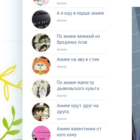
Аниме
А я еду в порше аниме
Аниме
По аниме великий из
бродячих псов
Аниме
Аниме на аву в стим
Аниме
По аниме магистр
дьявольского культа
Аниме
Аниме идут друг на
друга
Аниме
Аниме валентинки от
кого кому