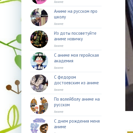
Аниме
Аниме на русском про
школу
Аниме
Из доты посоветуйте
аниме новичку
Аниме
С аниме моя геройская
академия
Аниме
С федором
достоевским из аниме
Аниме
По волейболу аниме на
русском
Аниме
С днем рождения меня
аниме