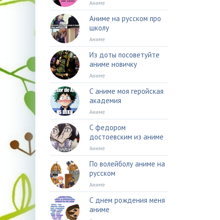
Аниме
Аниме на русском про
школу
Аниме
Из доты посоветуйте
аниме новичку
Аниме
С аниме моя геройская
академия
Аниме
С федором
достоевским из аниме
Аниме
По волейболу аниме на
русском
Аниме
С днем рождения меня
аниме