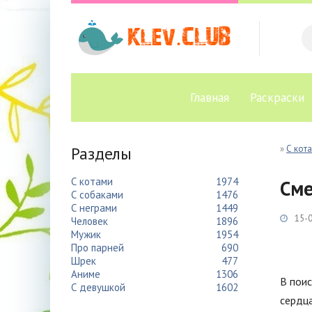
Главная
Раскраски
Разделы
»
С кот
С котами
1974
Сме
С собаками
1476
С неграми
1449
15-0
Человек
1896
Мужик
1954
Про парней
690
Шрек
477
Аниме
1306
В поис
С девушкой
1602
сердц