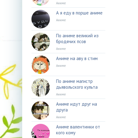
Аниме
А я еду в порше аниме
Аниме
По аниме великий из
бродячих псов
Аниме
Аниме на аву в стим
Аниме
По аниме магистр
дьявольского культа
Аниме
Аниме идут друг на
друга
Аниме
Аниме валентинки от
кого кому