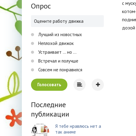
с муск
Опрос
котом-
подни
Оцените работу движка
дозой
Лучший из новостных
Неплохой движок
Устраивает ... но ...
Встречал и получше
Совсем не понравился
Голосовать
Последние
публикации
Я тебе нравлюсь нет а
так аниме