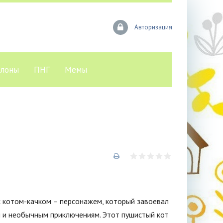
Авторизация
лоны
ПНГ
Мемы
с котом-качком – персонажем, который завоевал
 и необычным приключениям. Этот пушистый кот