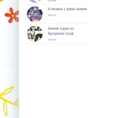
Аниме
А можно с вами аниме
Аниме
Аниме один из
бродячих псов
Аниме