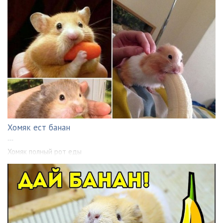
Хомяк ест банан
---
Хомяк полный рот еды