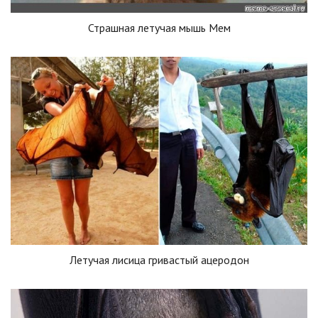
Страшная летучая мышь Мем
Летучая лисица гривастый ацеродон