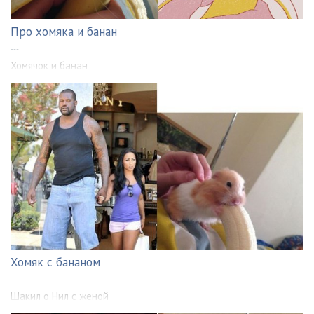
Про хомяка и банан
---
Хомячок и банан
Хомяк с бананом
---
Шакил о Нил с женой