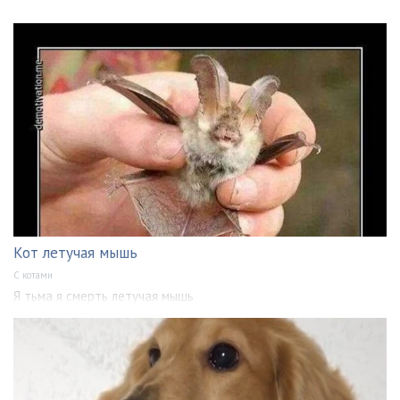
Кот летучая мышь
С котами
Я тьма я смерть летучая мышь