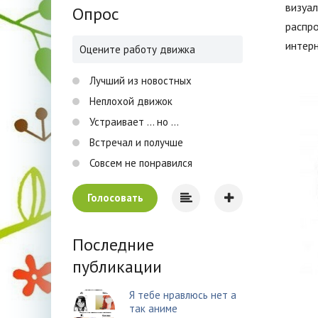
визуал
Опрос
распро
интерн
Оцените работу движка
Лучший из новостных
Неплохой движок
Устраивает ... но ...
Встречал и получше
Совсем не понравился
Голосовать
Последние
публикации
Я тебе нравлюсь нет а
так аниме