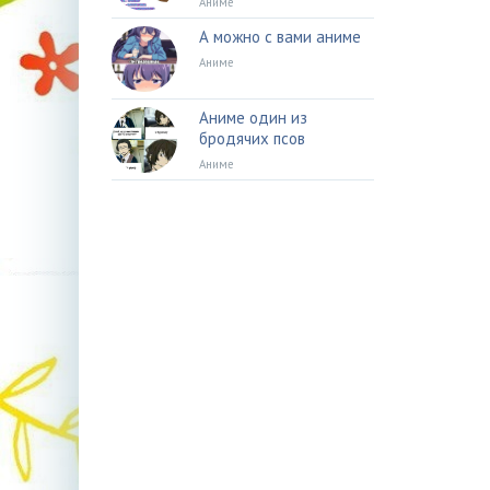
Аниме
А можно с вами аниме
Аниме
Аниме один из
бродячих псов
Аниме