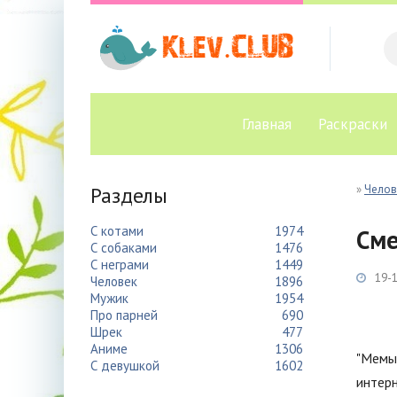
Главная
Раскраски
Разделы
»
Челов
С котами
1974
Сме
С собаками
1476
С неграми
1449
19-1
Человек
1896
Мужик
1954
Про парней
690
Шрек
477
Аниме
1306
"Мемы 
С девушкой
1602
интер