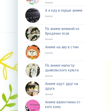
Аниме
А я еду в порше аниме
Аниме
По аниме великий из
бродячих псов
Аниме
Аниме на аву в стим
Аниме
По аниме магистр
дьявольского культа
Аниме
Аниме идут друг на
друга
Аниме
Аниме валентинки от
кого кому