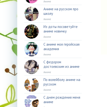
Аниме
Аниме на русском про
школу
Аниме
Из доты посоветуйте
аниме новичку
Аниме
С аниме моя геройская
академия
Аниме
С федором
достоевским из аниме
Аниме
По волейболу аниме на
русском
Аниме
С днем рождения меня
аниме