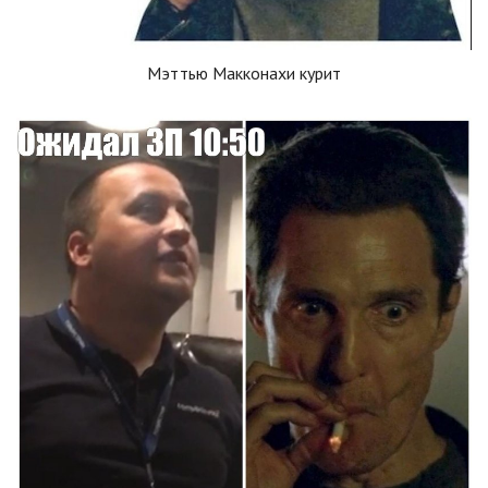
Мэттью Макконахи курит