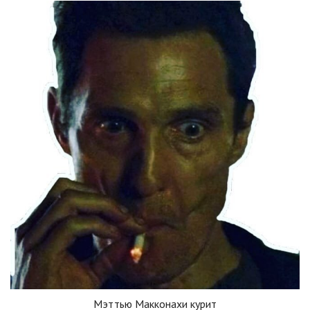
Мэттью Макконахи курит