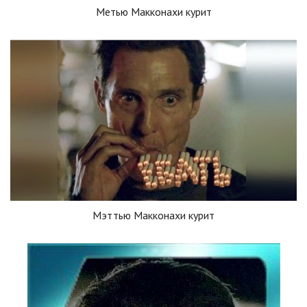
Метью Макконахи курит
Мэттью Макконахи курит