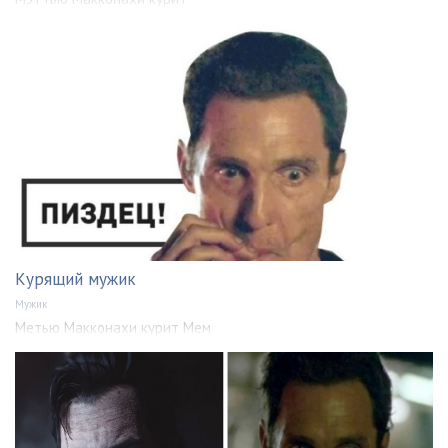
Курящий мужик
Мужик
Метью Макконахи курит Мем