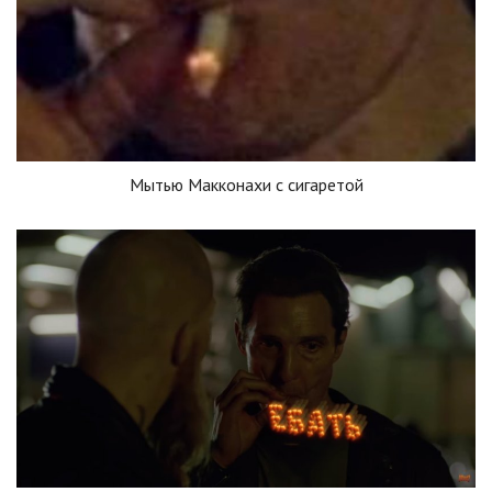
Мытью Макконахи с сигаретой