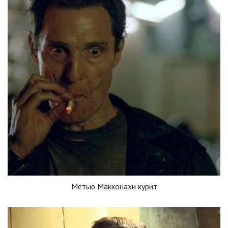
Метью Макконахи курит