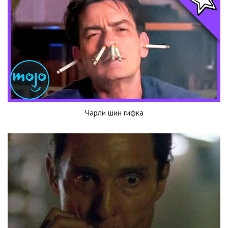
Чарли шин гифка