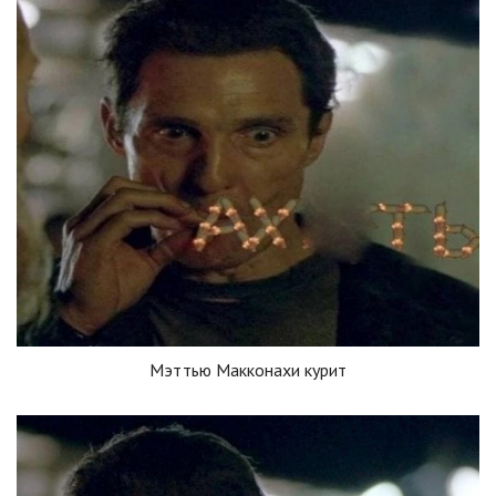
Мэттью Макконахи курит