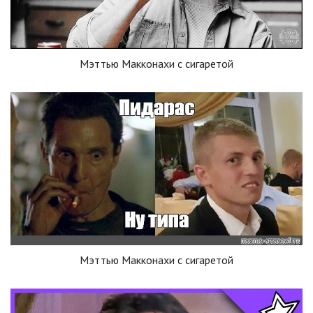
Мэттью Макконахи с сигаретой
Мэттью Макконахи с сигаретой