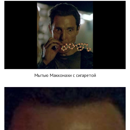
Мытью Макконахи с сигаретой