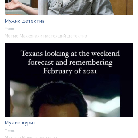
Мужик детектив
Мужик
Метью Макконахи настоящий детектив
Мужик курит
Мужик
Мэттью Макконахи курит