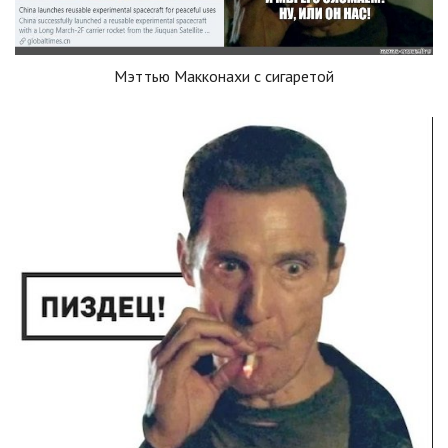
Мэттью Макконахи с сигаретой