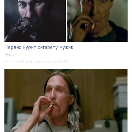
Нервно курит сигарету мужик
Мужик
Мэттью Макконахи с сигаретой