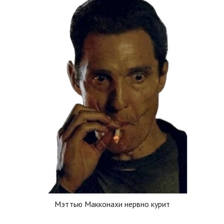
Мэттью Макконахи нервно курит