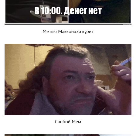
Метью Макконахи курит
Санбой Мем