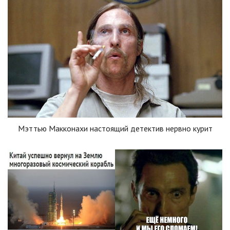
Мэттью Макконахи настоящий детектив нервно курит