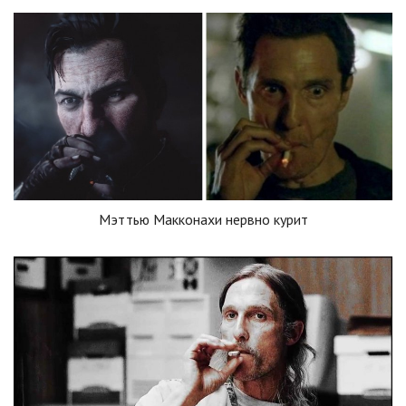
Мэттью Макконахи нервно курит