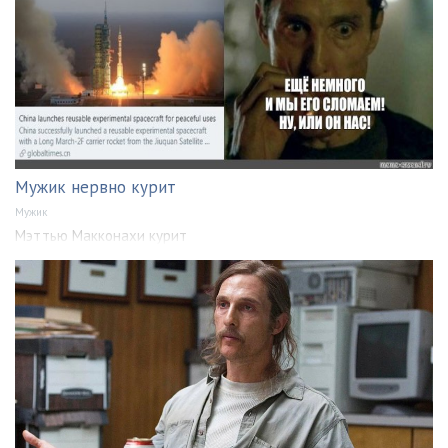
Мужик нервно курит
Мужик
Мэттью Макконахи курит