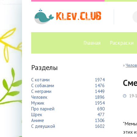
Главная
Раскраски
Разделы
»
Челов
С котами
1974
Сме
С собаками
1476
С неграми
1449
19-1
Человек
1896
Мужик
1954
Про парней
690
Шрек
477
Аниме
1306
"Мемы 
С девушкой
1602
этих и