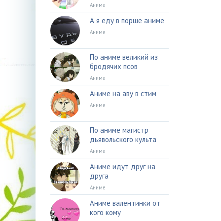
Аниме
А я еду в порше аниме
Аниме
По аниме великий из
бродячих псов
Аниме
Аниме на аву в стим
Аниме
По аниме магистр
дьявольского культа
Аниме
Аниме идут друг на
друга
Аниме
Аниме валентинки от
кого кому