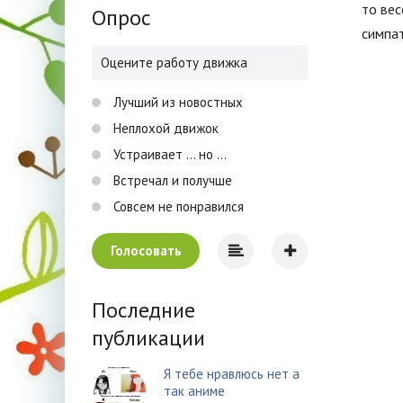
то вес
Опрос
симпат
Оцените работу движка
Лучший из новостных
Неплохой движок
Устраивает ... но ...
Встречал и получше
Совсем не понравился
Голосовать
Последние
публикации
Я тебе нравлюсь нет а
так аниме