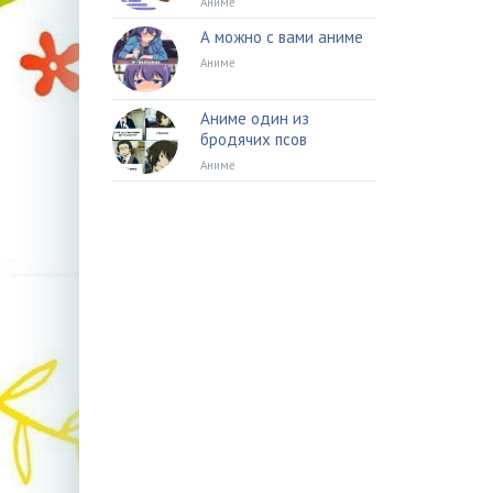
Аниме
А можно с вами аниме
Аниме
Аниме один из
бродячих псов
Аниме