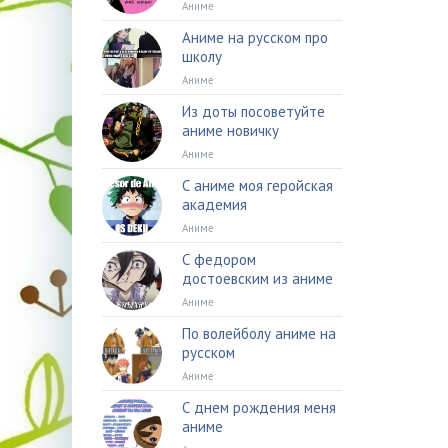
Аниме
Аниме на русском про
школу
Аниме
Из доты посоветуйте
аниме новичку
Аниме
С аниме моя геройская
академия
Аниме
С федором
достоевским из аниме
Аниме
По волейболу аниме на
русском
Аниме
С днем рождения меня
аниме