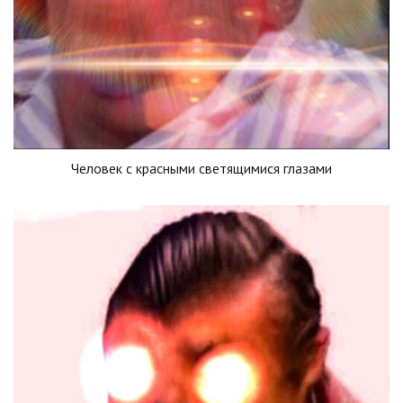
Человек с красными светящимися глазами