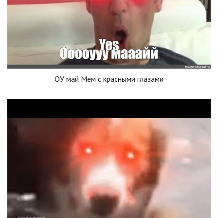
ОУ май Мем с красными глазами