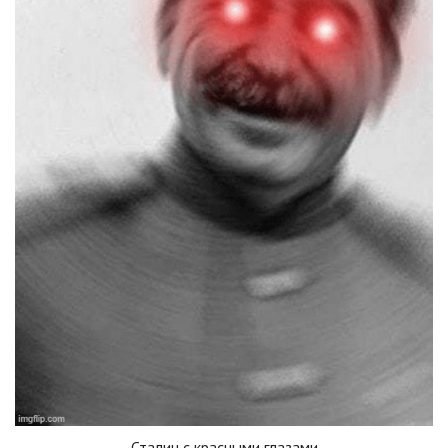
Сталин с красными глазами