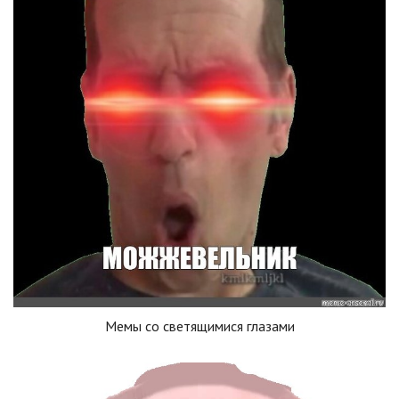
Мемы со светящимися глазами