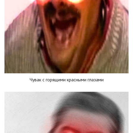
Чувак с горящими красными глазами