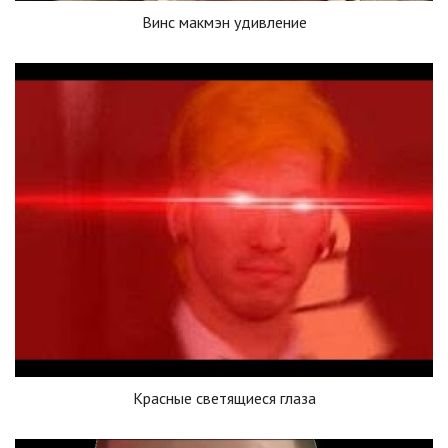
Винс макмэн удивление
Красные светящиеся глаза