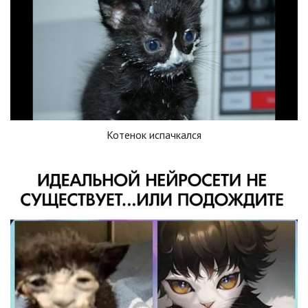
Котенок испачкался