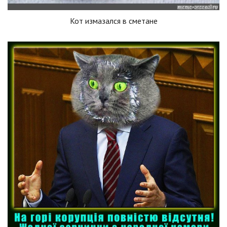
Кот измазался в сметане