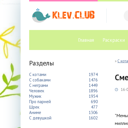
Главная
Раскраски
Разделы
»
С кот
С котами
1974
Сме
С собаками
1476
С неграми
1449
16-0
Человек
1896
Мужик
1954
Про парней
690
Шрек
477
Аниме
1306
"Мемы 
С девушкой
1602
миллио