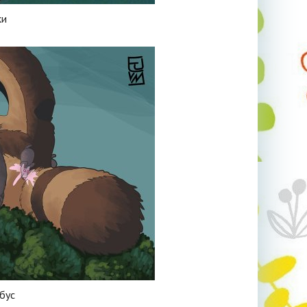
ки
бус