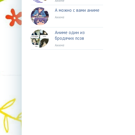
Аниме
А можно с вами аниме
Аниме
Аниме один из
бродячих псов
Аниме