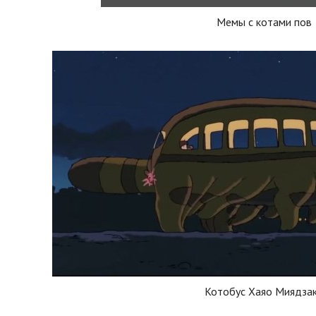
Мемы с котами пов
Котобус Хаяо Миядза