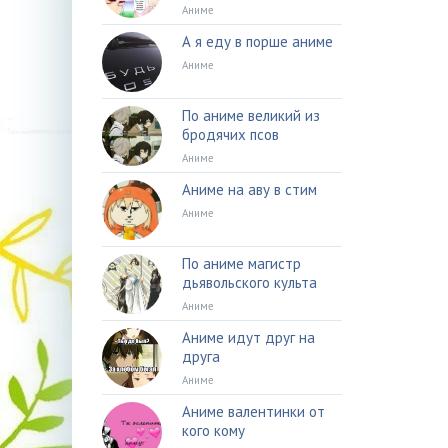
Аниме
А я еду в порше аниме
Аниме
По аниме великий из
бродячих псов
Аниме
Аниме на аву в стим
Аниме
По аниме магистр
дьявольского культа
Аниме
Аниме идут друг на
друга
Аниме
Аниме валентинки от
кого кому