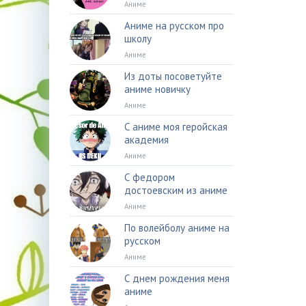
Аниме
Аниме на русском про
школу
Аниме
Из доты посоветуйте
аниме новичку
Аниме
С аниме моя геройская
академия
Аниме
С федором
достоевским из аниме
Аниме
По волейболу аниме на
русском
Аниме
С днем рождения меня
аниме