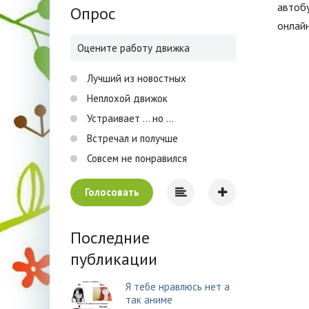
автобу
Опрос
онлайн
Оцените работу движка
Лучший из новостных
Неплохой движок
Устраивает ... но ...
Встречал и получше
Совсем не понравился
Голосовать
Последние
публикации
Я тебе нравлюсь нет а
так аниме