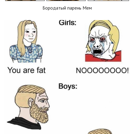
Бородатый парень Мем