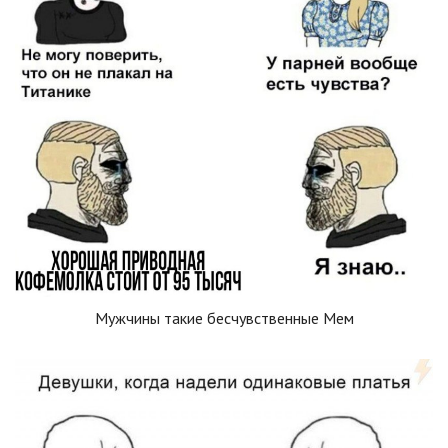
Мужчины такие бесчувственные Мем