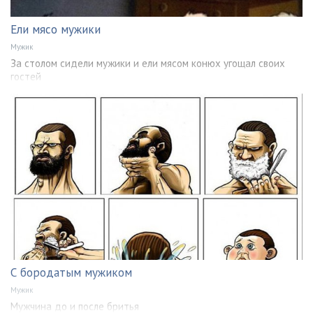
Ели мясо мужики
Мужик
За столом сидели мужики и ели мясом конюх угощал своих
гостей
С бородатым мужиком
Мужик
Мужчина до и после бритья