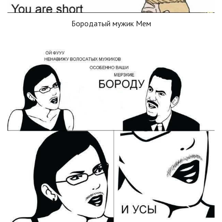
Бородатый мужик Мем