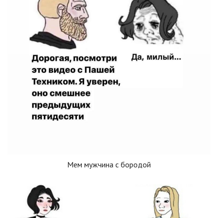
Мем мужчина с бородой