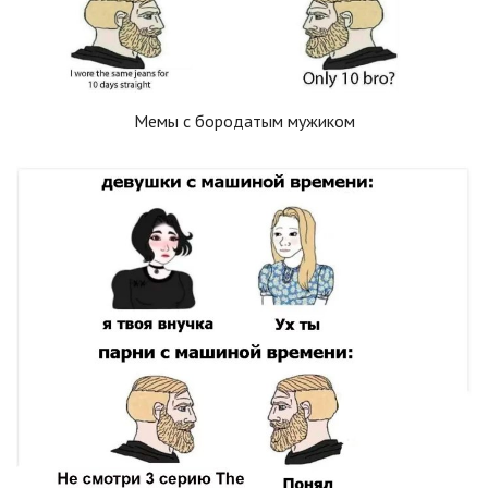
Мемы с бородатым мужиком