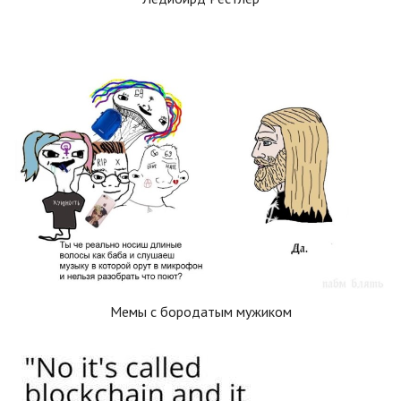
Мемы с бородатым мужиком