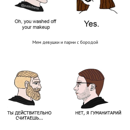
Мем девушки и парни с бородой