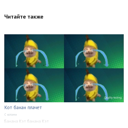
Читайте также
Кот банан плачет
С котами
Банана Кэт банана Кэт