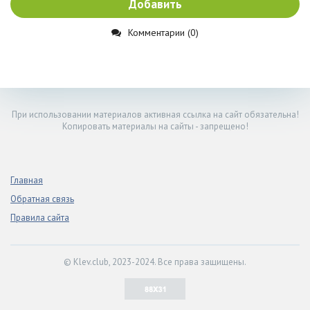
Добавить
Комментарии (0)
При использовании материалов активная ссылка на сайт обязательна!
Копировать материалы на сайты - запрещено!
Главная
Обратная связь
Правила сайта
© Klev.club, 2023-2024. Все права защищены.