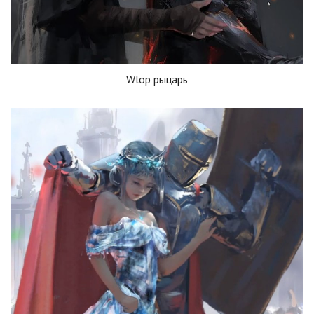
Wlop рыцарь