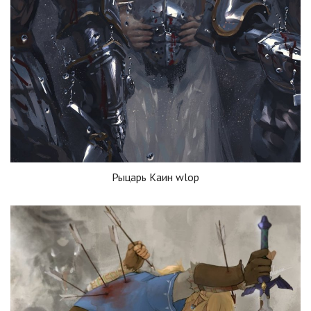
Рыцарь Каин wlop