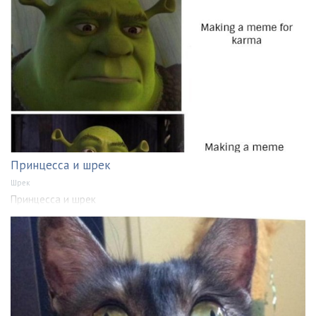
Принцесса и шрек
Шрек
Принцесса и шрек