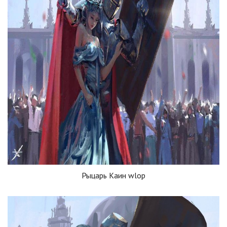
Рыцарь Каин wlop