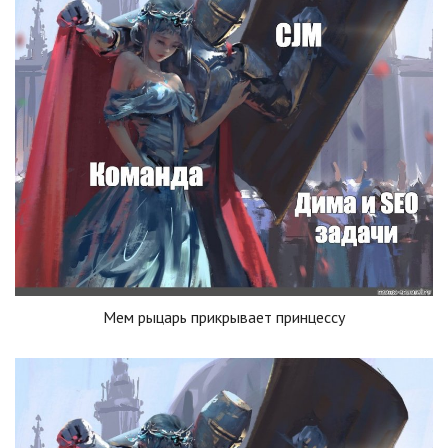
Мем рыцарь прикрывает принцессу