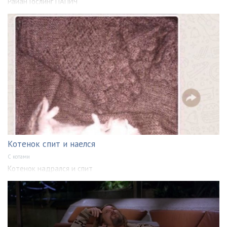
Райан Гослинг ПАПИЧ
Котенок спит и наелся
С котами
Котенок надрался и спит