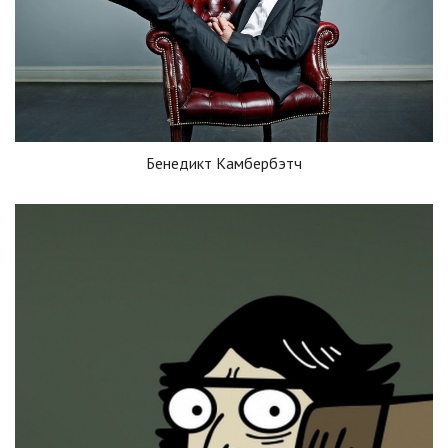
Бенедикт Камбербэтч