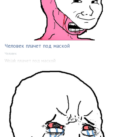
Человек плачет под маской
Человек
Wojak плачет под маской