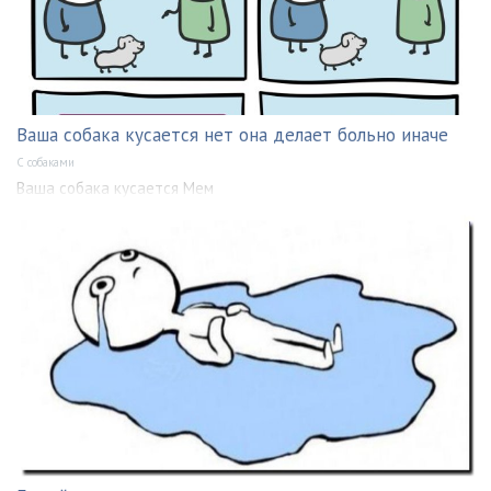
Ваша собака кусается нет она делает больно иначе
С собаками
Ваша собака кусается Мем