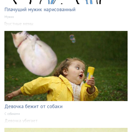
Плачущий мужик нарисованный
Мужик
Грустные мемы
Девочка бежит от собаки
С собаками
Девочка убегает