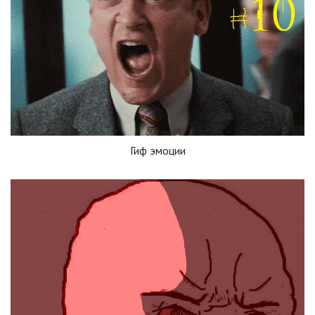
Гиф эмоции