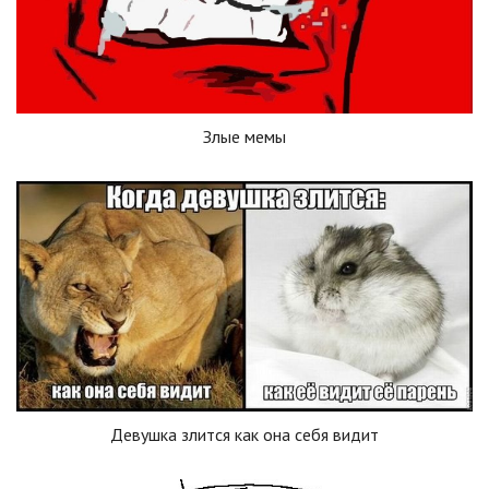
Злые мемы
Девушка злится как она себя видит