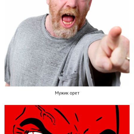
Мужик орет