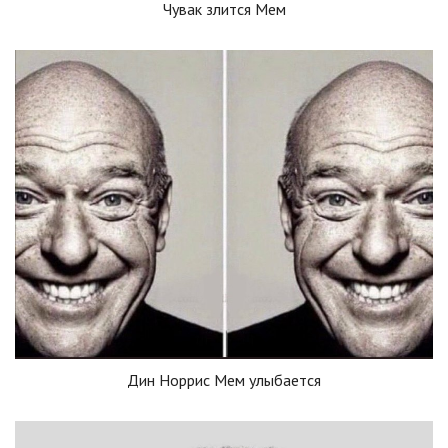
Чувак злится Мем
Дин Норрис Мем улыбается