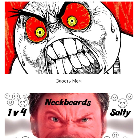
Злость Мем