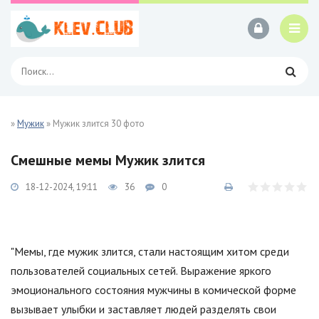
»
Мужик
» Мужик злится 30 фото
Смешные мемы Мужик злится
18-12-2024, 19:11
36
0
"Мемы, где мужик злится, стали настоящим хитом среди
пользователей социальных сетей. Выражение яркого
эмоционального состояния мужчины в комической форме
вызывает улыбки и заставляет людей разделять свои