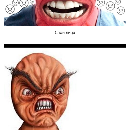
Слои лица