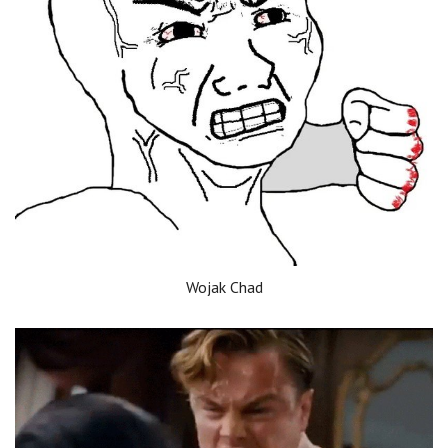
Wojak Chad