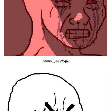
Плачущий Wojak