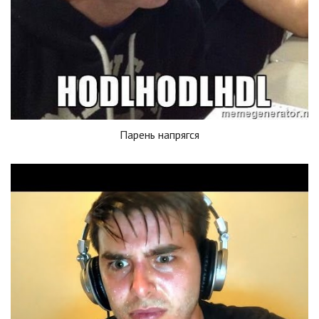
Парень напрягся