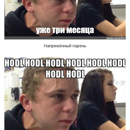
Напряжённый парень