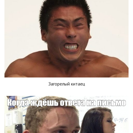
Загорелый китаец