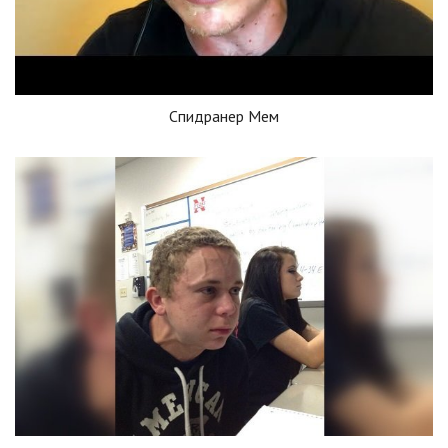
Спидранер Мем