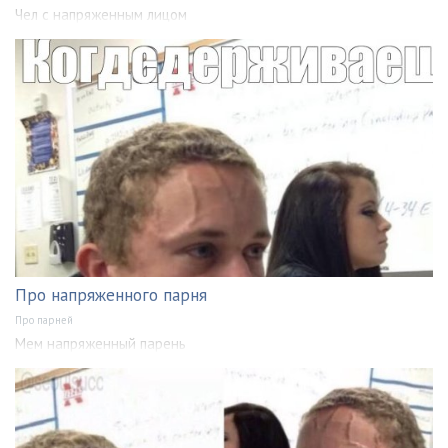
Чел с напряженным лицом
Про напряженного парня
Про парней
Мем напряженный парень