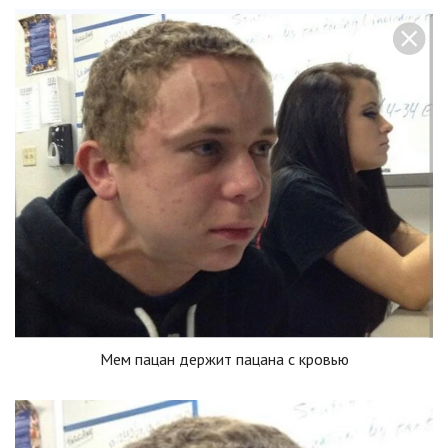
Мем пацан держит пацана с кровью