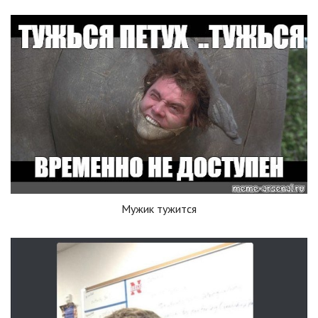
Мужик тужится