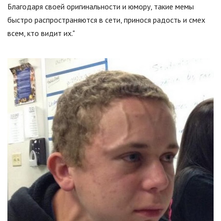
Благодаря своей оригинальности и юмору, такие мемы
быстро распространяются в сети, принося радость и смех
всем, кто видит их."