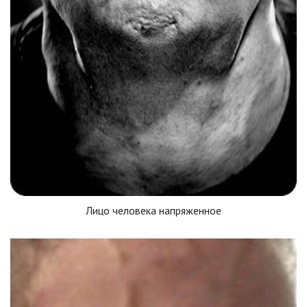
Лицо человека напряженное