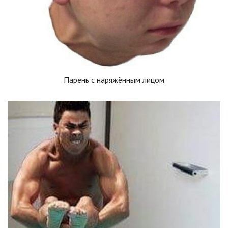
Парень с наряжённым лицом