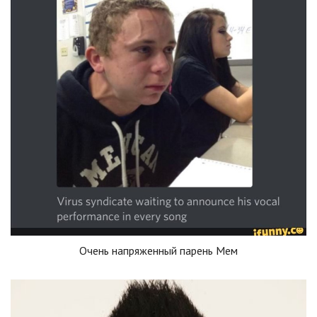
Очень напряженный парень Мем