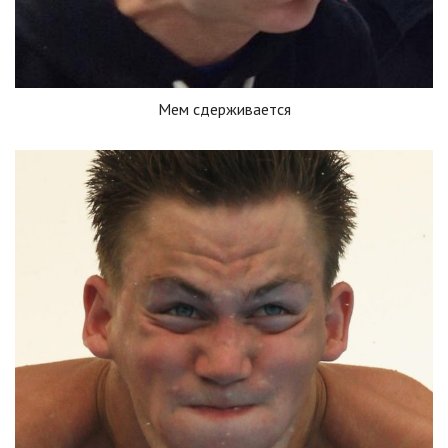
Мем сдерживается