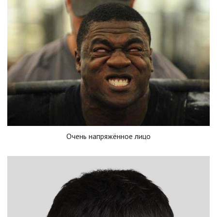
Очень напряжённое лицо