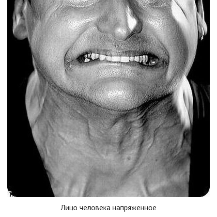
Лицо человека напряженное