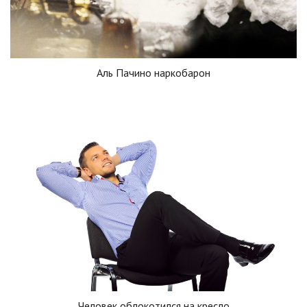
Аль Пачино наркобарон
Человек облокотился на кресло