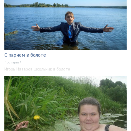
С парнем в болоте
Про парней
Игорь Назаров школьник в болоте