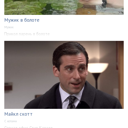
Мужик в болоте
Мужик
Прикол парень в болоте
Майкл скотт
С котами
Сериал офис Стив Карелл