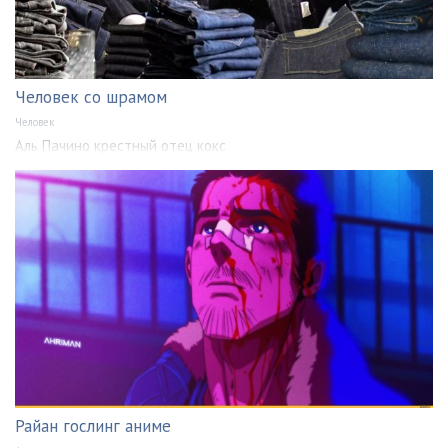
Человек со шрамом
Человек
Аль Пачино крестный отец кокс
Райан гослинг аниме