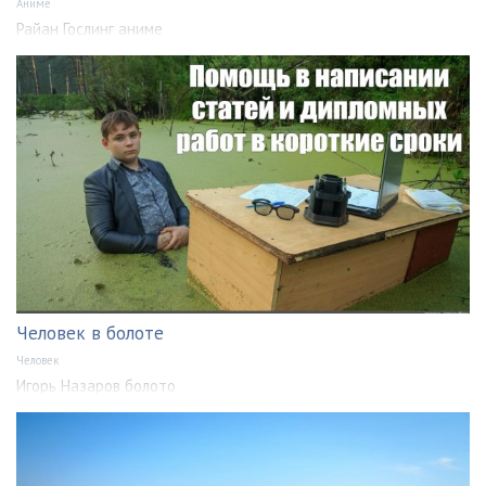
Аниме
Райан Гослинг аниме
Человек в болоте
Человек
Игорь Назаров болото