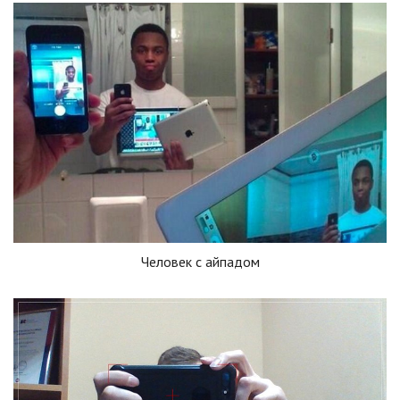
Человек с айпадом