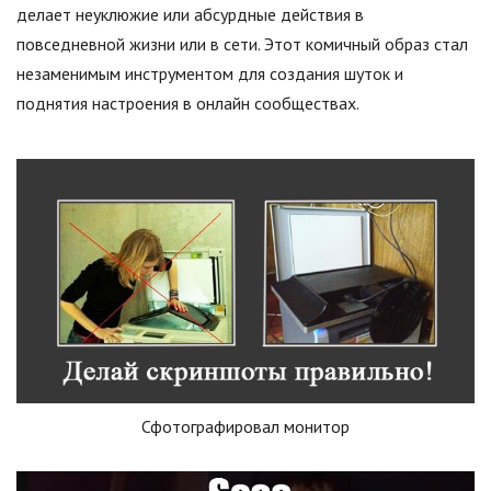
делает неуклюжие или абсурдные действия в
повседневной жизни или в сети. Этот комичный образ стал
незаменимым инструментом для создания шуток и
поднятия настроения в онлайн сообществах.
Сфотографировал монитор