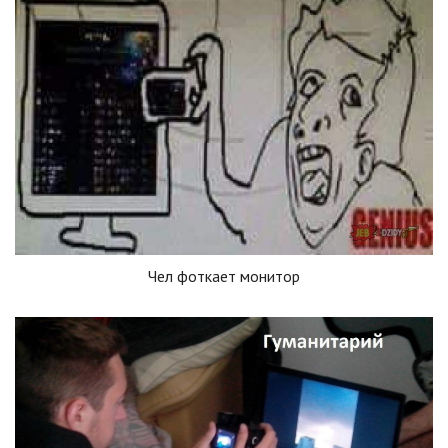
Чел фоткает монитор