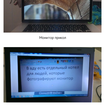
Монитор прикол