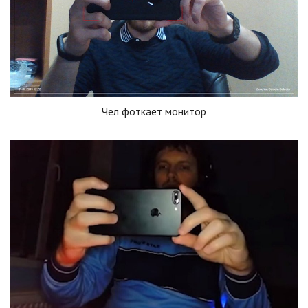
Чел фоткает монитор