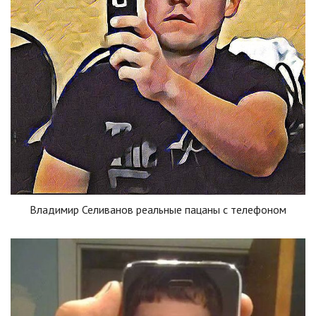
Владимир Селиванов реальные пацаны с телефоном