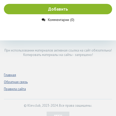
Добавить
Комментарии (0)
При использовании материалов активная ссылка на сайт обязательна!
Копировать материалы на сайты - запрещено!
Главная
Обратная связь
Правила сайта
© Klev.club, 2023-2024. Все права защищены.