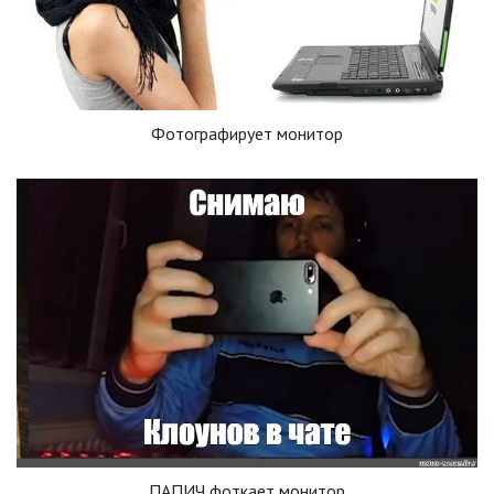
Фотографирует монитор
ПАПИЧ фоткает монитор