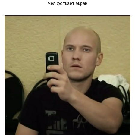
Чел фоткает экран